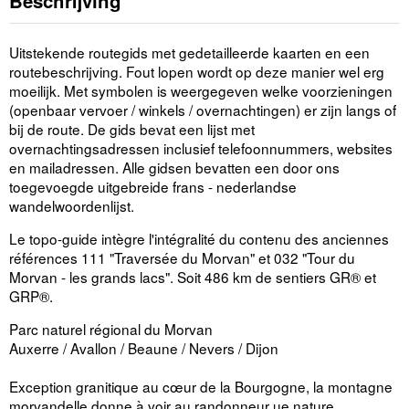
Beschrijving
Uitstekende routegids met gedetailleerde kaarten en een
routebeschrijving. Fout lopen wordt op deze manier wel erg
moeilijk. Met symbolen is weergegeven welke voorzieningen
(openbaar vervoer / winkels / overnachtingen) er zijn langs of
bij de route. De gids bevat een lijst met
overnachtingsadressen inclusief telefoonnummers, websites
en mailadressen. Alle gidsen bevatten een door ons
toegevoegde uitgebreide frans - nederlandse
wandelwoordenlijst.
Le topo-guide intègre l'intégralité du contenu des anciennes
références 111 "Traversée du Morvan" et 032 "Tour du
Morvan - les grands lacs". Soit 486 km de sentiers GR® et
GRP®.
Parc naturel régional du Morvan
Auxerre / Avallon / Beaune / Nevers / Dijon
Exception granitique au cœur de la Bourgogne, la montagne
morvandelle donne à voir au randonneur ue nature