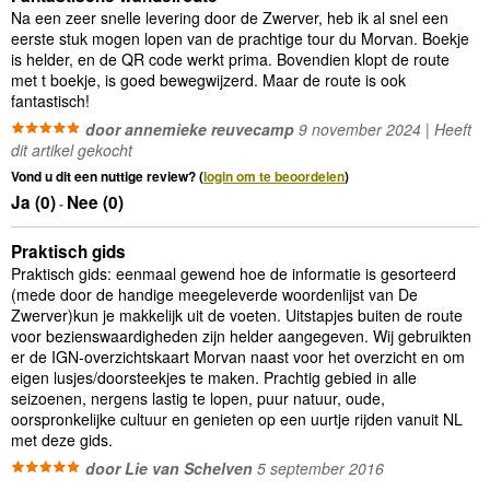
Na een zeer snelle levering door de Zwerver, heb ik al snel een
eerste stuk mogen lopen van de prachtige tour du Morvan. Boekje
is helder, en de QR code werkt prima. Bovendien klopt de route
met t boekje, is goed bewegwijzerd. Maar de route is ook
fantastisch!
door annemieke reuvecamp
9 november 2024 | Heeft
dit artikel gekocht
Vond u dit een nuttige review? (
login om te beoordelen
)
Ja (
0
)
Nee (
0
)
-
Praktisch gids
Praktisch gids: eenmaal gewend hoe de informatie is gesorteerd
(mede door de handige meegeleverde woordenlijst van De
Zwerver)kun je makkelijk uit de voeten. Uitstapjes buiten de route
voor bezienswaardigheden zijn helder aangegeven. Wij gebruikten
er de IGN-overzichtskaart Morvan naast voor het overzicht en om
eigen lusjes/doorsteekjes te maken. Prachtig gebied in alle
seizoenen, nergens lastig te lopen, puur natuur, oude,
oorspronkelijke cultuur en genieten op een uurtje rijden vanuit NL
met deze gids.
door Lie van Schelven
5 september 2016