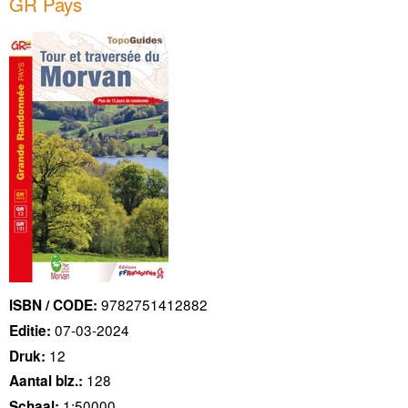
GR Pays
9782751412882
ISBN / CODE:
07-03-2024
Editie:
12
Druk:
128
Aantal blz.:
1:50000
Schaal: