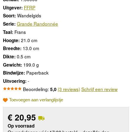
FFRP
Uitgever:
Wandelgids
Soort:
Grande Randonnée
Serie:
Frans
Taal:
21.0 cm
Hoogte:
13.0 cm
Breedte:
0.5 cm
Dikte:
199.0 g
Gewicht:
Paperback
Bindwijze:
-
Uitvoering:
Beoordeling:
(3 reviews)
Schrijf een review
5,0
Toevoegen aan verlanglijstje
€
20,95
Op voorraad
Op werkdagen vóór 17:00 besteld = dezelfde dag