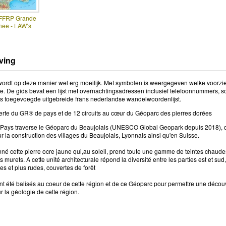
 FFRP Grande
ee - LAW’s
ving
wordt op deze manier wel erg moeilijk. Met symbolen is weergegeven welke voorzien
oute. De gids bevat een lijst met overnachtingsadressen inclusief telefoonnummers,
s toegevoegde uitgebreide frans nederlandse wandelwoordenlijst.
erte du GR® de pays et de 12 circuits au cœur du Géoparc des pierres dorées
ays traverse le Géoparc du Beaujolais (UNESCO Global Geopark depuis 2018), qui 
ur la construction des villages du Beaujolais, Lyonnais ainsi qu'en Suisse.
né cette pierre ocre jaune qui,au soleil, prend toute une gamme de teintes chaudes
es murets. A cette unité architecturale répond la diversité entre les parties est et su
s et plus rudes, couvertes de forêt
ont été balisés au coeur de cette région et de ce Géoparc pour permettre une découv
ur la géologie de cette région.