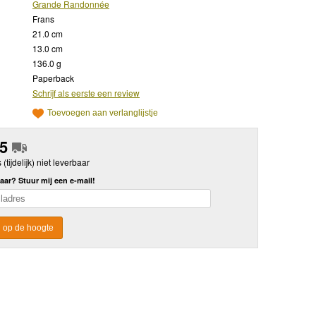
Grande Randonnée
Frans
21.0 cm
13.0 cm
136.0 g
Paperback
Schrijf als eerste een review
Toevoegen aan verlanglijstje
95
s (tijdelijk) niet leverbaar
aar? Stuur mij een e-mail!
 op de hoogte