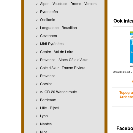
Alpen - Vaucluse - Drome - Vercors
Pyreneeën
Occitanie
Ook inte
Languedoc - Rousillon
Cevennen
Midi-Pyrénées
Centre - Val de Loire
Provence - Alpes-Côte d’Azur
Cote d'Azur - Franse Riviera
Wandelkaart - 
Provence
Corsica
🥾 GR-20 Wandelroute
Topogra
Ardeche
Bordeaux
Lille - Rijsel
Lyon
Nantes
Faceb
Nice