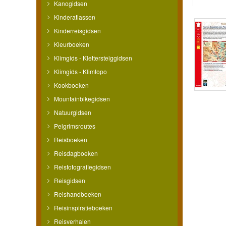
Kanogidsen
Kinderatlassen
Kinderreisgidsen
Kleurboeken
Klimgids - Klettersteiggidsen
Klimgids - Klimtopo
Kookboeken
Mountainbikegidsen
Natuurgidsen
Pelgrimsroutes
Reisboeken
Reisdagboeken
Reisfotografiegidsen
Reisgidsen
Reishandboeken
Reisinspiratieboeken
Reisverhalen