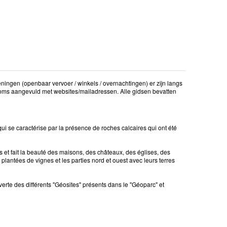
ingen (openbaar vervoer / winkels / overnachtingen) er zijn langs
 soms aangevuld met websites/mailadressen. Alle gidsen bevatten
se caractérise par la présence de roches calcaires qui ont été
 et fait la beauté des maisons, des châteaux, des églises, des
d, plantées de vignes et les parties nord et ouest avec leurs terres
erte des différents "Géosites" présents dans le "Géoparc" et