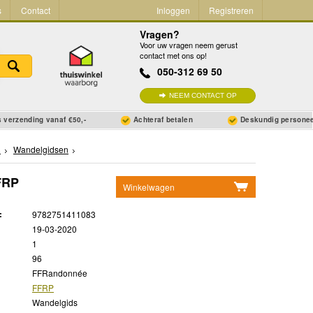
s
Contact
Inloggen
Registreren
Vragen?
Voor uw vragen neem gerust
contact met ons op!
050-312 69 50
NEEM CONTACT OP
 verzending vanaf €50,-
Achteraf betalen
Deskundig persone
n
Wandelgidsen
FRP
Winkelwagen
Geen items in winkelwagen
:
9782751411083
Ga naar winkelwagen
19-03-2020
1
96
FFRandonnée
FFRP
Wandelgids