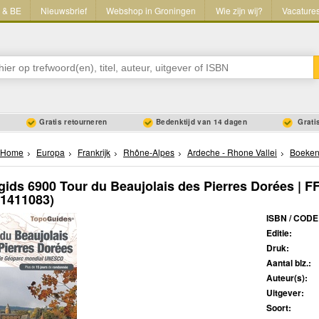
L & BE
Nieuwsbrief
Webshop in Groningen
Wie zijn wij?
Vacature
Gratis retourneren
Bedenktijd van 14 dagen
Gratis
Home
Europa
Frankrijk
Rhône-Alpes
Ardeche - Rhone Vallei
Boeke
ids 6900 Tour du Beaujolais des Pierres Dorées | F
51411083)
ISBN / CODE
Editie:
Druk:
Aantal blz.:
Auteur(s):
Uitgever:
Soort: