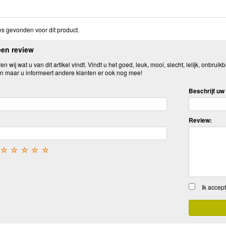
s gevonden voor dit product.
een review
n wij wat u van dit artikel vindt. Vindt u het goed, leuk, mooi, slecht, lelijk, onbruikb
n maar u informeert andere klanten er ook nog mee!
Beschrijf uw 
Review:
☆
☆
☆
☆
☆
Ik accep