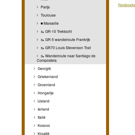
Reisboekw
Parijs
Toulouse
■ Marseille
🥾 GR-10 Trektocht
🥾 GR-5 wandelroute Frankrijk
🥾 GR70 Louis Stevenson Trail
🥾 Wandelroute naar Santiago de
Compostela
Georgië
Griekenland
Groenland
Hongarije
IJsland
Ierland
Italië
Kosovo
Kroatië