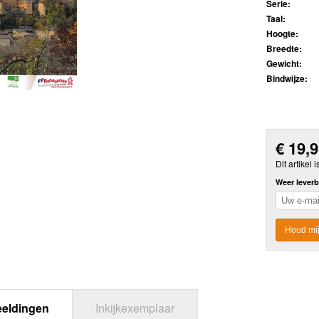
Serie:
Taal:
Hoogte:
Breedte:
Gewicht:
Bindwijze:
€
19,
Dit artikel i
Weer leverb
Houd mij
eeldingen
Inkijkexemplaar