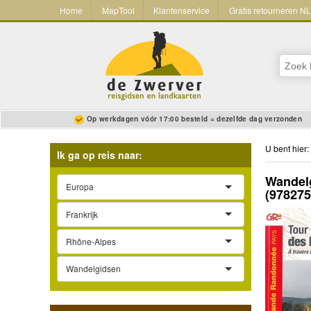
Home
MapTool
Klantenservice
Gratis retourneren N
Op werkdagen vóór 17:00 besteld = dezelfde dag verzonden
U bent hier:
Ik ga op reis naar:
Wandelg
Europa
(97827
Frankrijk
Rhône-Alpes
Wandelgidsen