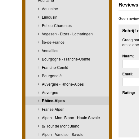
Aquitaine
Reviews
Aquitaine
Limousin
Geen review
Poitou-Charentes
Schrijf 
Vogezen - Elzas - Lotharingen
Graag hore
Île-de-France
om te doe
Versailles
Naam:
Bourgogne - Franche-Comté
Franche-Comté
Email:
Bourgondië
Auvergne - Rhône-Alpes
Auvergne
Rating:
Rhône-Alpes
Franse Alpen
Alpen - Mont Blanc - Haute Savoie
🥾 Tour de Mont Blanc
Alpen - Vanoise - Savoie