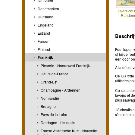
De Alpen
Denemarken
Overzicht
Randonn
Duitsland
Engeland
Estland
Beschrij
Faroer
Finland
Fout lopen 
of bij de r
Frankrijk
een door on
Picardie - Noordwest Frankrijk
A la découv
Hauts-de-France
Ce GR ®de P
utilisées po
Grand-Est
Champagne - Ardennen
Ce sol a don
lavoirs et d
Normandië
plus sauvage
Bretagne
12 circuits 
Pays de la Loire
s'instruire s
Dordogne - Limousin
Franse Atlantische Kust - Nouvelle-