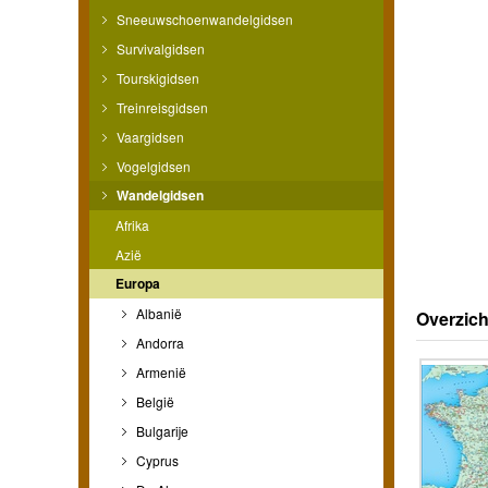
Sneeuwschoenwandelgidsen
Survivalgidsen
Tourskigidsen
Treinreisgidsen
Vaargidsen
Vogelgidsen
Wandelgidsen
Afrika
Azië
Europa
Albanië
Overzich
Andorra
Armenië
België
Bulgarije
Cyprus