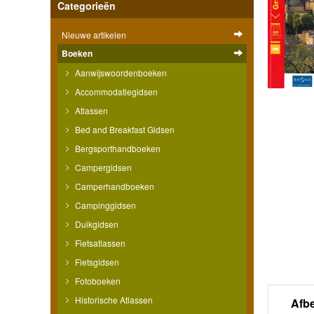
Categorieën
Nieuwe artikelen
Boeken
Aanwijswoordenboeken
Accommodatiegidsen
Atlassen
Bed and Breakfast Gidsen
Bergsporthandboeken
Campergidsen
Camperhandboeken
Campinggidsen
Duikgidsen
Fietsatlassen
Fietsgidsen
Fotoboeken
Historische Atlassen
Afb