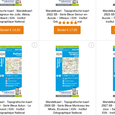
ische kaart - Wandelkaart
Wandelkaart - Topografische kaart
Wandelkaa
igneux-les-Juifs, Alésia,
2922 SB - Serie Bleue Semur-en-
2923 SB 
tbard | IGN - Institut
Auxois – Vitteaux | IGN - Institut
Auxois – T
ographique National
Géographique National
Institu
Bestel € 14,95
Bestel € 17,95
art - Topografische kaart
Wandelkaart - Topografische kaart
Wandelkaa
 - Serie Bleue Autun - Le
2926 SB - Serie Bleue Montceau-les-
2927 SB - 
usot | IGN - Institut
Mines, Ecuisses | IGN - Institut
Joux – Sa
ographique National
Géographique National
IGN - Inst