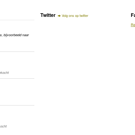
Twitter
F
Volg ons op twitter
Re
s, bijvoorbeeld naar
gekocht
kocht