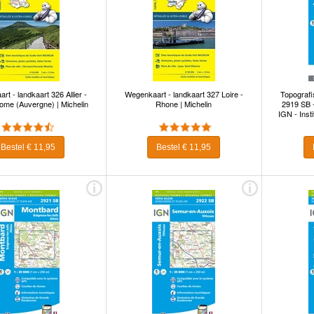
t - landkaart 326 Allier -
Wegenkaart - landkaart 327 Loire -
Topografi
ome (Auvergne) | Michelin
Rhone | Michelin
2919 SB -
IGN - Inst
Bestel € 11,95
Bestel € 11,95