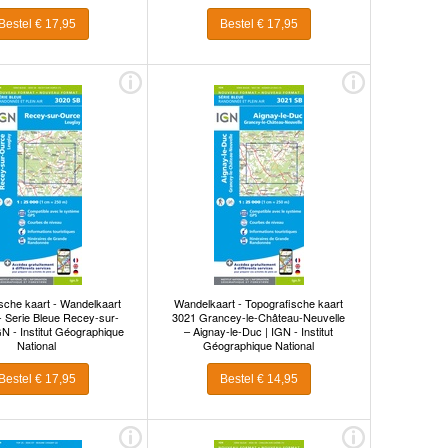
Bestel € 17,95
Bestel € 17,95
sche kaart - Wandelkaart
Wandelkaart - Topografische kaart
- Serie Bleue Recey-sur-
3021 Grancey-le-Château-Neuvelle
N - Institut Géographique
– Aignay-le-Duc | IGN - Institut
National
Géographique National
Bestel € 17,95
Bestel € 14,95