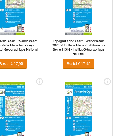
sche kaart - Wandelkaart
Topografische kaart - Wandelkaart
 Serie Bleue les Riceys |
2920 SB - Serie Bleue Châtillon-sur-
itut Géographique National
Seine | IGN - Institut Géographique
National
Bestel € 17,95
Bestel € 17,95