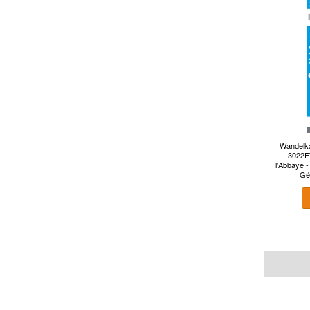
Wandelka
3022ET
l'Abbaye -
Gé