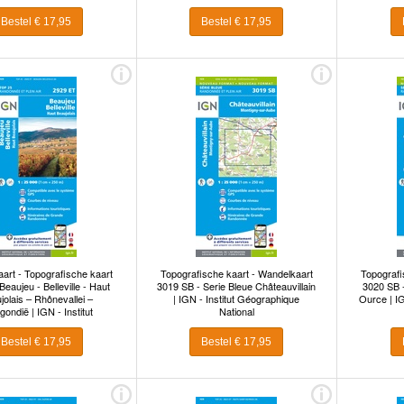
Bestel € 17,95
Bestel € 17,95
art - Topografische kaart
Topografische kaart - Wandelkaart
Topografi
eaujeu - Belleville - Haut
3019 SB - Serie Bleue Châteauvillain
3020 SB 
jolais – Rhônevallei –
| IGN - Institut Géographique
Ource | IG
gondië | IGN - Institut
National
ographique National
Bestel € 17,95
Bestel € 17,95