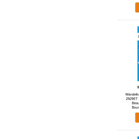
Wandelka
2929ET B
Beau
Bour
Gé