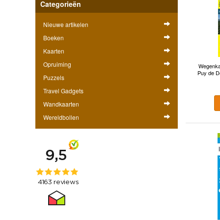
Categorieën
Nieuwe artikelen
Boeken
Kaarten
Opruiming
Wegenkaar
Puy de D
Puzzels
Travel Gadgets
Wandkaarten
Wereldbollen