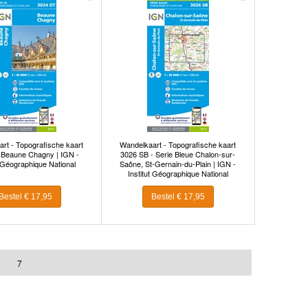
rt - Topografische kaart
Wandelkaart - Topografische kaart
Beaune Chagny | IGN -
3026 SB - Serie Bleue Chalon-sur-
t Géographique National
Saône, St-Gernain-du-Plain | IGN -
Institut Géographique National
Bestel € 17,95
Bestel € 17,95
7