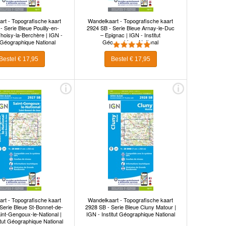
rt - Topografische kaart
Wandelkaart - Topografische kaart
- Serie Bleue Pouilly-en-
2924 SB - Serie Bleue Arnay-le-Duc
hoisy-la-Berchère | IGN -
– Epignac | IGN - Institut
t Géographique National
Géographique National
Bestel € 17,95
Bestel € 17,95
rt - Topografische kaart
Wandelkaart - Topografische kaart
Serie Bleue St-Bonnet-de-
2928 SB - Serie Bleue Cluny Matour |
int-Gengoux-le-National |
IGN - Institut Géographique National
itut Géographique National