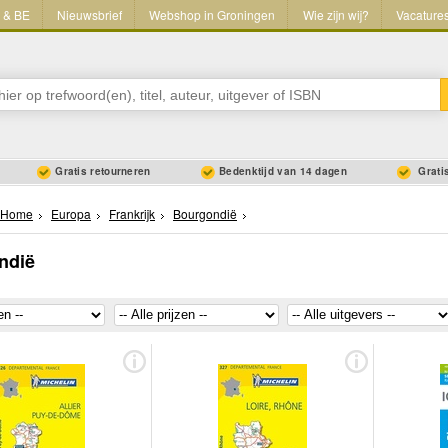
L & BE
Nieuwsbrief
Webshop in Groningen
Wie zijn wij?
Vacature
Gratis retourneren
Bedenktijd van 14 dagen
Gratis
Home
Europa
Frankrijk
Bourgondië
ndië