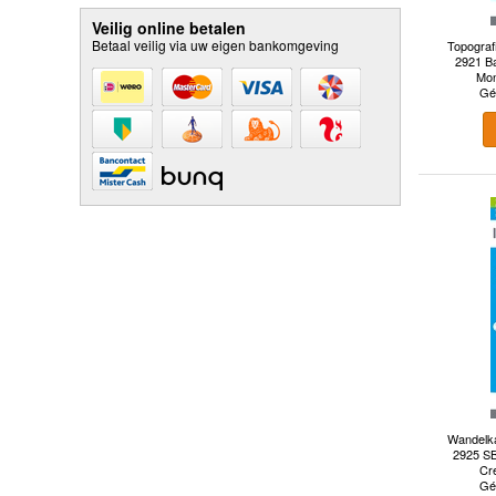
Veilig online betalen
Betaal veilig via uw eigen bankomgeving
Topograf
2921 Ba
Mon
Gé
Wandelka
2925 SB
Cre
Gé