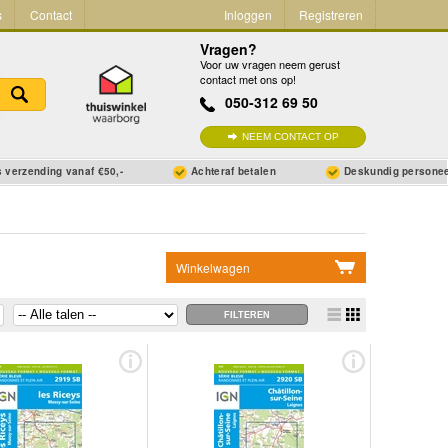
s
Contact
Inloggen
Registreren
Vragen?
Voor uw vragen neem gerust
contact met ons op!
050-312 69 50
NEEM CONTACT OP
 verzending vanaf €50,-
Achteraf betalen
Deskundig persone
Winkelwagen
Geen items in winkelwagen
Ga naar winkelwagen