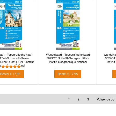
art - Topografische kaart
Wandelkaart - Topografische kaart
Wandelkaa
 Val-Suzon - St-Seine-
3023OT Nuits-St-Georges | IGN -
3024OT 
 Dijon Ouest | IGN - Institut
Institut Géographique National
Institu
ographique National
Bestel € 17,95
Bestel € 17,95
1
2
3
Volgende >>