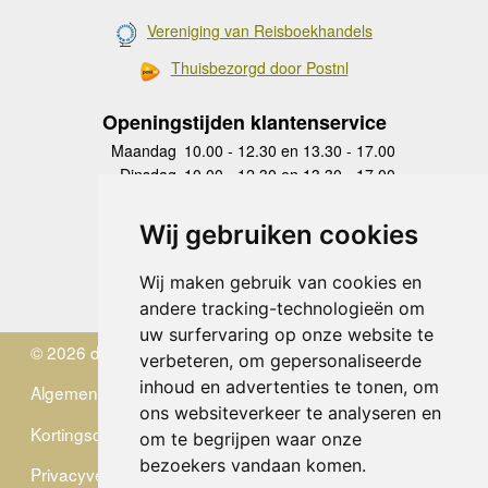
Vereniging van Reisboekhandels
Thuisbezorgd door Postnl
Openingstijden klantenservice
Maandag
10.00 - 12.30 en 13.30 - 17.00
Dinsdag
10.00 - 12.30 en 13.30 - 17.00
Woensdag
10.00 - 12.30 en 13.30 - 17.00
Donderdag
10.00 - 12.30 en 13.30 - 17.00
Wij gebruiken cookies
Vrijdag
10.00 - 12.30 en 13.30 - 17.00
Zaterdag
gesloten
Wij maken gebruik van cookies en
Zondag
gesloten
andere tracking-technologieën om
uw surfervaring op onze website te
© 2026 de Zwerver
verbeteren, om gepersonaliseerde
inhoud en advertenties te tonen, om
Algemene Voorwaarden
ons websiteverkeer te analyseren en
Kortingscode
om te begrijpen waar onze
bezoekers vandaan komen.
Privacyverklaring