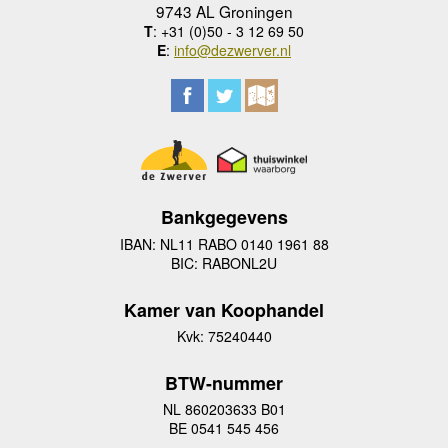
9743 AL Groningen
T
: +31 (0)50 - 3 12 69 50
E
:
info@dezwerver.nl
Bankgegevens
IBAN: NL11 RABO 0140 1961 88
BIC: RABONL2U
Kamer van Koophandel
Kvk: 75240440
BTW-nummer
NL 860203633 B01
BE 0541 545 456