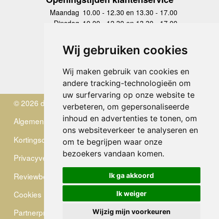
Maandag
10.00 - 12.30 en 13.30 - 17.00
Dinsdag
10.00 - 12.30 en 13.30 - 17.00
Woensdag
10.00 - 12.30 en 13.30 - 17.00
Donderdag
10.00 - 12.30 en 13.30 - 17.00
Wij gebruiken cookies
Vrijdag
10.00 - 12.30 en 13.30 - 17.00
Zaterdag
gesloten
Wij maken gebruik van cookies en
Zondag
gesloten
andere tracking-technologieën om
uw surfervaring op onze website te
© 2026 de Zwerver
verbeteren, om gepersonaliseerde
inhoud en advertenties te tonen, om
Algemene Voorwaarden
ons websiteverkeer te analyseren en
Kortingscode
om te begrijpen waar onze
bezoekers vandaan komen.
Privacyverklaring
Reviewbeleid
Ik ga akkoord
Cookies
Ik weiger
Partnerprogramma
Wijzig mijn voorkeuren