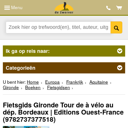
Menu
Ik ga op reis naar:
Categorieën
U bent hier:
Home
Europa
Frankrijk
Aquitaine
Gironde
Boeken
Fietsgidsen
Fietsgids Gironde Tour de à vélo au
dép. Bordeaux | Editions Ouest-France
(9782737377518)