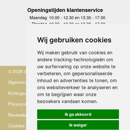
Openingstijden klantenservice
Maandag
10.00 - 12.30 en 13.30 - 17.00
Dinsdag
10.00 - 12.30 en 13.30 - 17.00
Woensdag
10.00 - 12.30 en 13.30 - 17.00
Donderdag
10.00 - 12.30 en 13.30 - 17.00
Wij gebruiken cookies
Vrijdag
10.00 - 12.30 en 13.30 - 17.00
Zaterdag
gesloten
Wij maken gebruik van cookies en
Zondag
gesloten
andere tracking-technologieën om
uw surfervaring op onze website te
© 2026 de Zwerver
verbeteren, om gepersonaliseerde
inhoud en advertenties te tonen, om
Algemene Voorwaarden
ons websiteverkeer te analyseren en
Kortingscode
om te begrijpen waar onze
bezoekers vandaan komen.
Privacyverklaring
Reviewbeleid
Ik ga akkoord
Cookies
Ik weiger