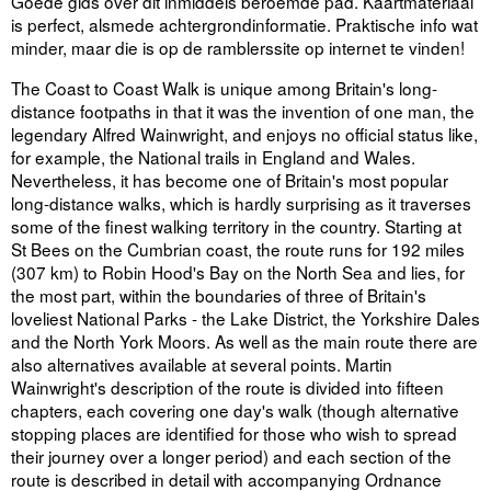
Goede gids over dit inmiddels beroemde pad. Kaartmateriaal
is perfect, alsmede achtergrondinformatie. Praktische info wat
minder, maar die is op de ramblerssite op internet te vinden!
The Coast to Coast Walk is unique among Britain's long-
distance footpaths in that it was the invention of one man, the
legendary Alfred Wainwright, and enjoys no official status like,
for example, the National trails in England and Wales.
Nevertheless, it has become one of Britain's most popular
long-distance walks, which is hardly surprising as it traverses
some of the finest walking territory in the country. Starting at
St Bees on the Cumbrian coast, the route runs for 192 miles
(307 km) to Robin Hood's Bay on the North Sea and lies, for
the most part, within the boundaries of three of Britain's
loveliest National Parks - the Lake District, the Yorkshire Dales
and the North York Moors. As well as the main route there are
also alternatives available at several points. Martin
Wainwright's description of the route is divided into fifteen
chapters, each covering one day's walk (though alternative
stopping places are identified for those who wish to spread
their journey over a longer period) and each section of the
route is described in detail with accompanying Ordnance