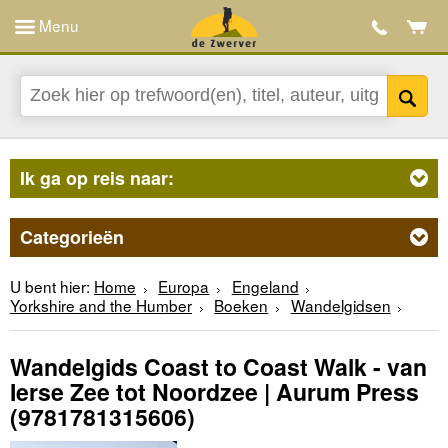
Menu
Ik ga op reis naar:
Categorieën
U bent hier:
Home
Europa
Engeland
Yorkshire and the Humber
Boeken
Wandelgidsen
Wandelgids Coast to Coast Walk - van
Ierse Zee tot Noordzee | Aurum Press
(9781781315606)