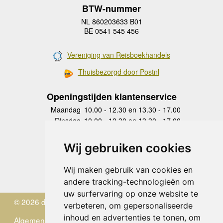
BTW-nummer
NL 860203633 B01
BE 0541 545 456
Vereniging van Reisboekhandels
Thuisbezorgd door Postnl
Openingstijden klantenservice
Maandag
10.00 - 12.30 en 13.30 - 17.00
Dinsdag
10.00 - 12.30 en 13.30 - 17.00
Woensdag
10.00 - 12.30 en 13.30 - 17.00
Donderdag
10.00 - 12.30 en 13.30 - 17.00
Wij gebruiken cookies
Vrijdag
10.00 - 12.30 en 13.30 - 17.00
Zaterdag
gesloten
Wij maken gebruik van cookies en
Zondag
gesloten
andere tracking-technologieën om
uw surfervaring op onze website te
© 2026 de Zwerver
verbeteren, om gepersonaliseerde
inhoud en advertenties te tonen, om
Algemene Voorwaarden