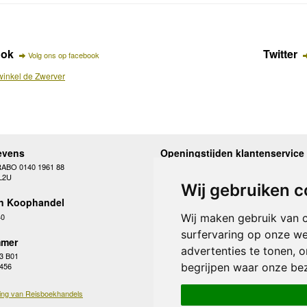
ook
Twitter
Volg ons op facebook
inkel de Zwerver
evens
Openingstijden klantenservice
RABO 0140 1961 88
Maandag
10.00 - 12.30 en 13
L2U
Dinsdag
10.00 - 12.30 en 13
Wij gebruiken c
Woensdag
10.00 - 12.30 en 13
n Koophandel
Donderdag
10.00 - 12.30 en 13
Vrijdag
10.00 - 12.30 en 13
40
Wij maken gebruik van 
Zaterdag
gesloten
surfervaring op onze we
Zondag
gesloten
mer
advertenties te tonen, 
3 B01
begrijpen waar onze be
 456
ing van Reisboekhandels