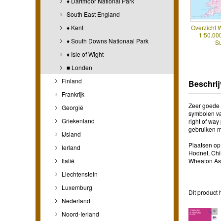
♦ Dartmoor National Park
South East England
♦ Kent
Overzicht 
1:50.00
♦ South Downs Nationaal Park
S
♦ Isle of Wight
■ Londen
Finland
Beschrij
Frankrijk
Zeer goede d
Georgië
symbolen va
Griekenland
right of wa
gebruiken m
IJsland
Plaatsen op 
Ierland
Hodnet, Chi
Italië
Wheaton Ast
Liechtenstein
Luxemburg
Dit product 
Nederland
Noord-Ierland