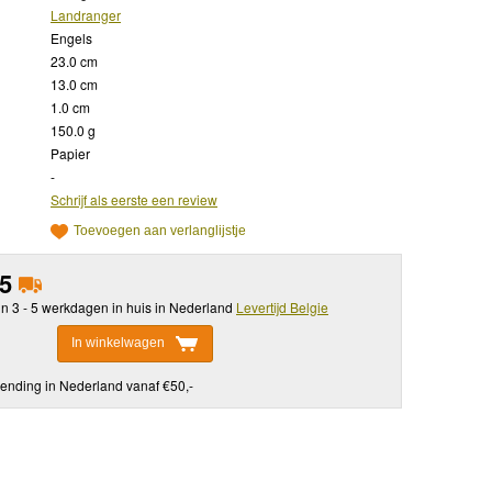
Landranger
Engels
23.0 cm
13.0 cm
1.0 cm
150.0 g
Papier
-
Schrijf als eerste een review
Toevoegen aan verlanglijstje
95
in 3 - 5 werkdagen in huis in Nederland
Levertijd Belgie
In winkelwagen
ending in Nederland vanaf €50,-