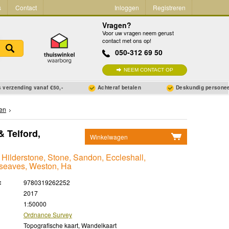
s
Contact
Inloggen
Registreren
Vragen?
Voor uw vragen neem gerust
contact met ons op!
050-312 69 50
NEEM CONTACT OP
 verzending vanaf €50,-
Achteraf betalen
Deskundig persone
ten
& Telford,
Winkelwagen
Geen items in winkelwagen
, Hilderstone, Stone, Sandon, Eccleshall,
dseaves, Weston, Ha
Ga naar winkelwagen
:
9780319262252
2017
1:50000
Ordnance Survey
Topografische kaart, Wandelkaart