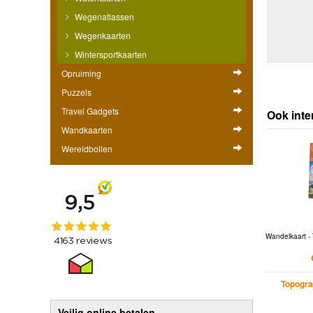
Wegenatlassen
Wegenkaarten
Wintersportkaarten
Opruiming
Puzzels
Travel Gadgets
Ook inte
Wandkaarten
Wereldbollen
Wandelkaart - 
Topogra
Veilig online betalen