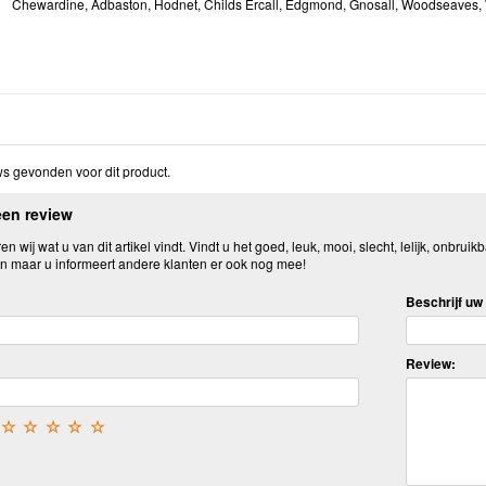
Chewardine, Adbaston, Hodnet, Childs Ercall, Edgmond, Gnosall, Woodseaves,
s gevonden voor dit product.
een review
n wij wat u van dit artikel vindt. Vindt u het goed, leuk, mooi, slecht, lelijk, onbruikb
n maar u informeert andere klanten er ook nog mee!
Beschrijf uw 
Review:
☆
☆
☆
☆
☆