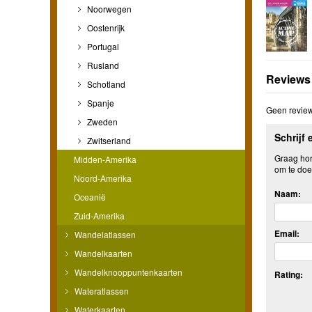
Noorwegen
Oostenrijk
Portugal
Rusland
Reviews
Schotland
Spanje
Geen review
Zweden
Schrijf 
Zwitserland
Graag hore
Midden-Amerika
om te doe
Noord-Amerika
Naam:
Oceanië
Zuid-Amerika
Email:
Wandelatlassen
Wandelkaarten
Wandelknooppuntenkaarten
Rating:
Wateratlassen
Waterkaarten