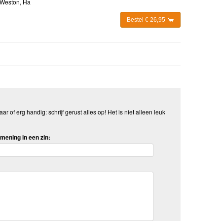
 Weston, Ha
Bestel € 26,95
aar of erg handig: schrijf gerust alles op! Het is niet alleen leuk
mening in een zin: