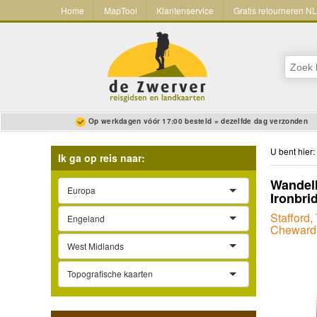
Home
MapTool
Klantenservice
Gratis retourneren N
Op werkdagen vóór 17:00 besteld = dezelfde dag verzonden
U bent hier:
Ik ga op reis naar:
Wandelk
Europa
Ironbri
Stafford,
Engeland
Chewardi
West Midlands
Topografische kaarten