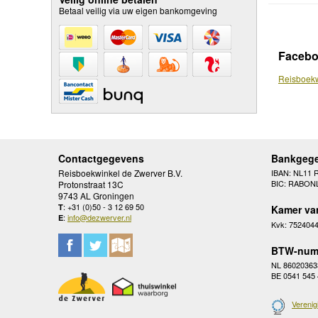
Betaal veilig via uw eigen bankomgeving
Faceb
Reisboekw
Contactgegevens
Bankgeg
Reisboekwinkel de Zwerver B.V.
IBAN: NL11 
BIC: RABON
Protonstraat 13C
9743 AL Groningen
: +31 (0)50 - 3 12 69 50
T
Kamer va
:
info@dezwerver.nl
E
Kvk: 752404
BTW-num
NL 86020363
BE 0541 545
Verenig