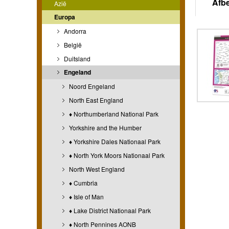
Afb
Azië
Europa
Andorra
België
Duitsland
Engeland
Noord Engeland
North East England
♦ Northumberland National Park
Yorkshire and the Humber
♦ Yorkshire Dales Nationaal Park
♦ North York Moors Nationaal Park
North West England
♦ Cumbria
♦ Isle of Man
♦ Lake District Nationaal Park
♦ North Pennines AONB