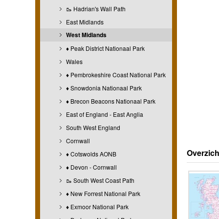
🥾 Hadrian's Wall Path
East Midlands
West Midlands
♦ Peak District Nationaal Park
Wales
♦ Pembrokeshire Coast National Park
♦ Snowdonia Nationaal Park
♦ Brecon Beacons Nationaal Park
East of England - East Anglia
South West England
Cornwall
Overzich
♦ Cotswolds AONB
♦ Devon - Cornwall
🥾 South West Coast Path
♦ New Forrest National Park
♦ Exmoor National Park