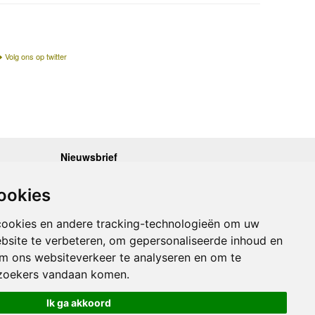
Volg ons op twitter
Nieuwsbrief
.30 - 17.00
Op de hoogte blijven van nieuwe reisgidsen,
travelgadgets en kaarten? Geef u op voor onze
.30 - 17.00
ookies
nieuwsbrief. U ontvangt de nieuwsbrief 1x per maand.
.30 - 17.00
.30 - 17.00
Bekijk hier onze laatste nieuwsbrief:
.30 - 17.00
cookies en andere tracking-technologieën om uw
Onze laatste Nieuwsbrief
bsite te verbeteren, om gepersonaliseerde inhoud en
om ons websiteverkeer te analyseren en om te
Inschrijven
zoekers vandaan komen.
Ik ga akkoord