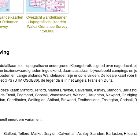
Wandelkaarten
Overzicht wandelkaarten
0 Ordnance
/ topografische kaarten
urvey
Wales Ordnance Survey
1:50.000
ving
etailkaart met topografische ondergrond. Kleurgebruik is goed over nagedacht: bij
n bezienswaardigheden ingetekend, daarnaast staan bijvoorbeeld campings en jeug
y paden en Lange afstands Wandelpaden zijn er op te vinden. De ideale kaart voor h
et GPS (UTM OSGB36), de legenda is in het Engels, Frans en Duits.
deze kaart: Stafford, Telford, Market Drayton, Calverhall, Ashley, Standon, Barlas
lds Ercall, Edgmond, Gnosall, Woodseaves, Weston, Haughton, Newport, Crudgingt
on, Sherifhales, Wellington, Shifnal, Brewood, Featherstone, Essington, Codsall, B
heeft meerdere varianten:
Stafford, Telford, Market Drayton, Calverhall, Ashley, Standon, Barlaston, Hilder