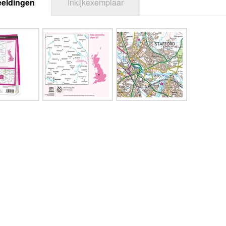
eeldingen
Inkijkexemplaar