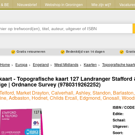
L & BE
Nieuwsbrief
Webshop in Groningen
Wie zijn wij?
Vacature
Gratis retourneren
Bedenktijd van 14 dagen
Gratis
Home
Europa
Engeland
West Midlands
Kaarten
Topografische kaar
aart - Topografische kaart 127 Landranger Stafford 
dge | Ordnance Survey
(9780319262252)
 Telford, Market Drayton, Calverhall, Ashley, Standon, Barlaston
ne, Adbaston, Hodnet, Childs Ercall, Edgmond, Gnosall, Woo
ISBN / CODE
Editie:
Schaal:
Uitgever:
Soort: