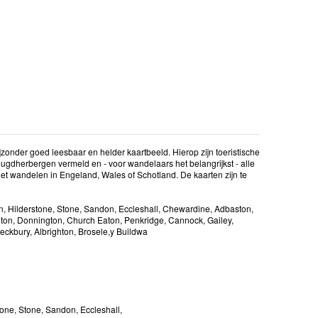
zonder goed leesbaar en helder kaartbeeld. Hierop zijn toeristische
dherbergen vermeld en - voor wandelaars het belangrijkst - alle
et wandelen in Engeland, Wales of Schotland. De kaarten zijn te
ton, Hilderstone, Stone, Sandon, Eccleshall, Chewardine, Adbaston,
on, Donnington, Church Eaton, Penkridge, Cannock, Gailey,
eckbury, Albrighton, Brosele,y Buildwa
stone, Stone, Sandon, Eccleshall,