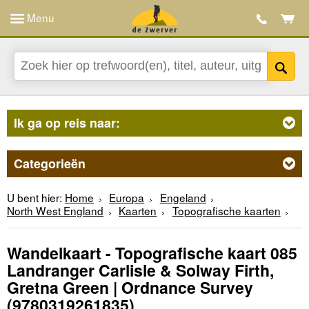
Menu
Ik ga op reis naar:
Categorieën
U bent hier:
Home
Europa
Engeland
North West England
Kaarten
Topografische kaarten
Wandelkaart - Topografische kaart 085
Landranger Carlisle & Solway Firth,
Gretna Green | Ordnance Survey
(9780319261835)