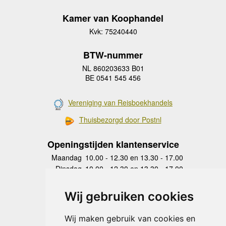
Kamer van Koophandel
Kvk: 75240440
BTW-nummer
NL 860203633 B01
BE 0541 545 456
Vereniging van Reisboekhandels
Thuisbezorgd door Postnl
Openingstijden klantenservice
Maandag
10.00 - 12.30 en 13.30 - 17.00
Dinsdag
10.00 - 12.30 en 13.30 - 17.00
Woensdag
10.00 - 12.30 en 13.30 - 17.00
Donderdag
10.00 - 12.30 en 13.30 - 17.00
Wij gebruiken cookies
Vrijdag
10.00 - 12.30 en 13.30 - 17.00
Zaterdag
gesloten
Wij maken gebruik van cookies en
Zondag
gesloten