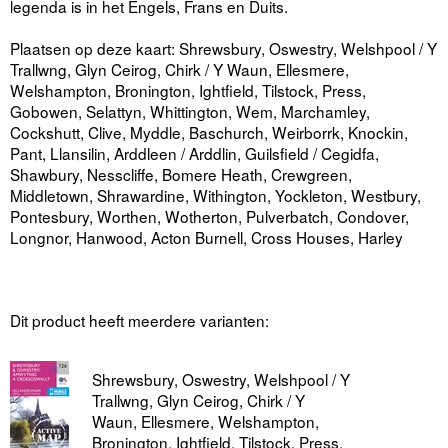
legenda is in het Engels, Frans en Duits.
Plaatsen op deze kaart: Shrewsbury, Oswestry, Welshpool / Y
Trallwng, Glyn Ceirog, Chirk / Y Waun, Ellesmere,
Welshampton, Bronington, Ightfield, Tilstock, Press,
Gobowen, Selattyn, Whittington, Wem, Marchamley,
Cockshutt, Clive, Myddle, Baschurch, Weirborrk, Knockin,
Pant, Llansilin, Arddleen / Arddlin, Guilsfield / Cegidfa,
Shawbury, Nesscliffe, Bomere Heath, Crewgreen,
Middletown, Shrawardine, Withington, Yockleton, Westbury,
Pontesbury, Worthen, Wotherton, Pulverbatch, Condover,
Longnor, Hanwood, Acton Burnell, Cross Houses, Harley
Dit product heeft meerdere varianten:
Shrewsbury, Oswestry, Welshpool / Y
Trallwng, Glyn Ceirog, Chirk / Y
Waun, Ellesmere, Welshampton,
Bronington, Ightfield, Tilstock, Press,