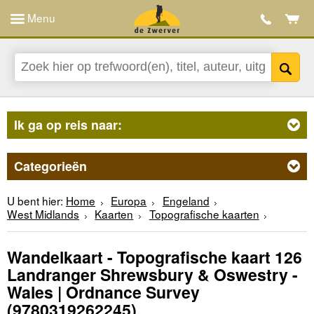
Menu
Ik ga op reis naar:
Categorieën
U bent hier:
Home
Europa
Engeland
West Midlands
Kaarten
Topografische kaarten
Wandelkaart - Topografische kaart 126
Landranger Shrewsbury & Oswestry -
Wales | Ordnance Survey
(9780319262245)