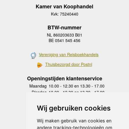
Kamer van Koophandel
Kvk: 75240440
BTW-nummer
NL 860203633 B01
BE 0541 545 456
Vereniging van Reisboekhandels
Thuisbezorgd door Postnl
Openingstijden klantenservice
Maandag
10.00 - 12.30 en 13.30 - 17.00
Dinsdag
10.00 - 12.30 en 13.30 - 17.00
Woensdag
10.00 - 12.30 en 13.30 - 17.00
Donderdag
10.00 - 12.30 en 13.30 - 17.00
Wij gebruiken cookies
Vrijdag
10.00 - 12.30 en 13.30 - 17.00
Zaterdag
gesloten
Wij maken gebruik van cookies en
Zondag
gesloten
andere tracking-technologieën om