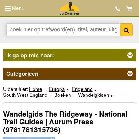
Menu
Ik ga op reis naar:
Categorieën
U bent hier:
Home
Europa
Engeland
South West England
Boeken
Wandelgidsen
Wandelgids The Ridgeway - National
Trail Guides | Aurum Press
(9781781315736)