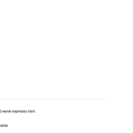
rd-wave espresso bars
ldwide