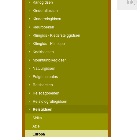
Inki
Kanogidsen
Kinderatlassen
Kinderreisgidsen
Kleurboeken
Klimgids - Klettersteiggidsen
Klimgids - Klimtopo
Kookboeken
Mountainbikegidsen
Natuurgidsen
Pelgrimsroutes
Reisboeken
Reisdagboeken
Reisfotografiegidsen
Reisgidsen
Afrika
Azië
Europa