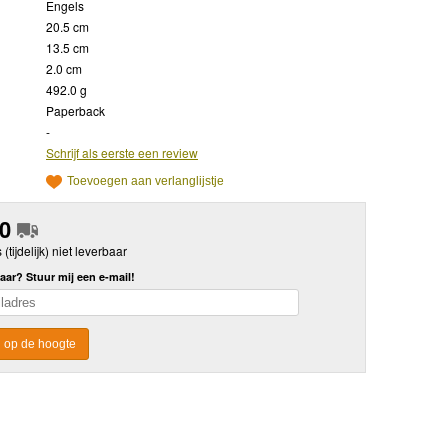
Engels
20.5 cm
13.5 cm
2.0 cm
492.0 g
Paperback
-
Schrijf als eerste een review
Toevoegen aan verlanglijstje
50
s (tijdelijk) niet leverbaar
aar? Stuur mij een e-mail!
 op de hoogte