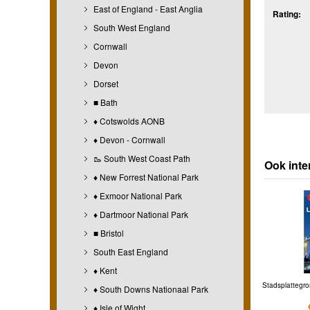
East of England - East Anglia
Rating:
South West England
Cornwall
Devon
Dorset
■ Bath
♦ Cotswolds AONB
♦ Devon - Cornwall
🥾 South West Coast Path
Ook inte
♦ New Forrest National Park
♦ Exmoor National Park
♦ Dartmoor National Park
■ Bristol
South East England
♦ Kent
Stadsplattegro
♦ South Downs Nationaal Park
♦ Isle of Wight