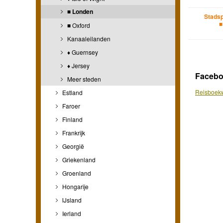
■ Londen
Stadsp
■
■ Oxford
Kanaaleilanden
♦ Guernsey
♦ Jersey
Faceb
Meer steden
Reisboekw
Estland
Faroer
Finland
Frankrijk
Georgië
Griekenland
Groenland
Hongarije
IJsland
Ierland