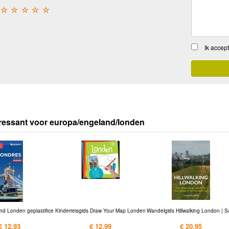
☆
☆
☆
☆
☆
Ik accep
ressant voor europa/engeland/londen
nd Londen geplastifice
Kinderreisgids Draw Your Map Londen
Wandelgids Hillwalking London | S
€ 12,93
€ 12,99
€ 20,95