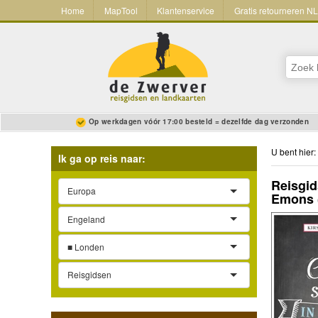
Home
MapTool
Klantenservice
Gratis retourneren N
Op werkdagen vóór 17:00 besteld = dezelfde dag verzonden
U bent hier:
Ik ga op reis naar:
Reisgid
Europa
Emons
Engeland
■ Londen
Reisgidsen