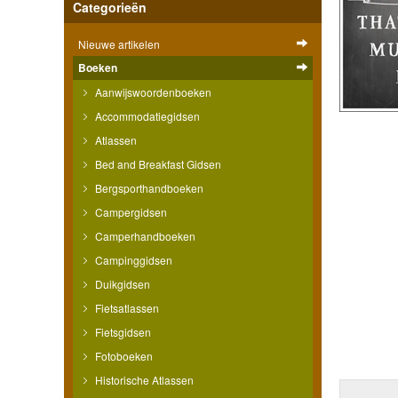
Categorieën
Nieuwe artikelen
Boeken
Aanwijswoordenboeken
Accommodatiegidsen
Atlassen
Bed and Breakfast Gidsen
Bergsporthandboeken
Campergidsen
Camperhandboeken
Campinggidsen
Duikgidsen
Fietsatlassen
Fietsgidsen
Fotoboeken
Historische Atlassen