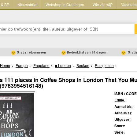
L & BE
Nieuwsbrief
Webshop in Groningen
Wie zijn wij?
Vacature
Gratis retourneren
Bedenktijd van 14 dagen
Gratis
Home
Europa
Engeland
■ Londen
Boeken
Reisgidsen
s 111 places in Coffee Shops in London That You Mu
(9783954516148)
ISBN / CODE
Editie:
Aantal blz.:
Auteur(s):
Uitgever:
Soort:
Serie: