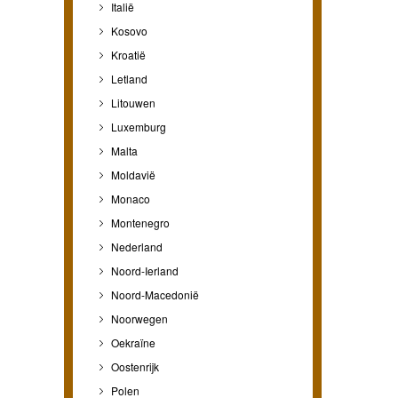
Italië
Kosovo
Kroatië
Letland
Litouwen
Luxemburg
Malta
Moldavië
Monaco
Montenegro
Nederland
Noord-Ierland
Noord-Macedonië
Noorwegen
Oekraïne
Oostenrijk
Polen