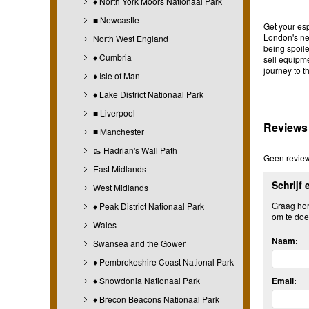
♦ North York Moors Nationaal Park
■ Newcastle
Get your esp
London's new
North West England
being spoile
♦ Cumbria
sell equipm
journey to t
♦ Isle of Man
♦ Lake District Nationaal Park
■ Liverpool
Reviews
■ Manchester
🥾 Hadrian's Wall Path
Geen review
East Midlands
Schrijf 
West Midlands
Graag hore
♦ Peak District Nationaal Park
om te doe
Wales
Naam:
Swansea and the Gower
♦ Pembrokeshire Coast National Park
♦ Snowdonia Nationaal Park
Email:
♦ Brecon Beacons Nationaal Park