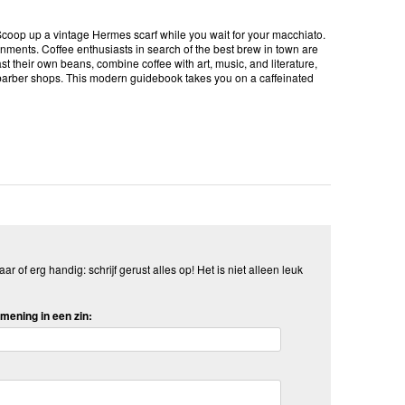
 Scoop up a vintage Hermes scarf while you wait for your macchiato.
inments. Coffee enthusiasts in search of the best brew in town are
t their own beans, combine coffee with art, music, and literature,
 barber shops. This modern guidebook takes you on a caffeinated
aar of erg handig: schrijf gerust alles op! Het is niet alleen leuk
mening in een zin: