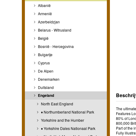
Albanië
Armenië
Azerbeidzjan
Belarus - Witrusland
België
Bosnië - Hercegovina
Bulgarije
Cyprus
De Alpen
Denemarken
Duitsland
Beschrij
Engeland
North East England
The ultimate
♦ Northumberland National Park
Features Lo
80% of Lond
Yorkshire and the Humber
800,000 Brit
Part of the 
♦ Yorkshire Dales Nationaal Park
Fully illust