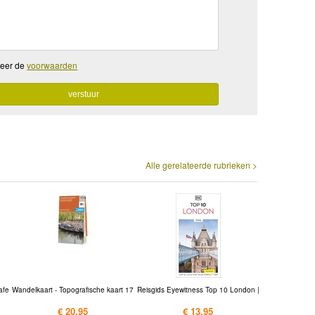
teer de
voorwaarden
Alle gerelateerde rubrieken >
afe
Wandelkaart - Topografische kaart 17
Reisgids Eyewitness Top 10 London |
€ 20,95
€ 13,95