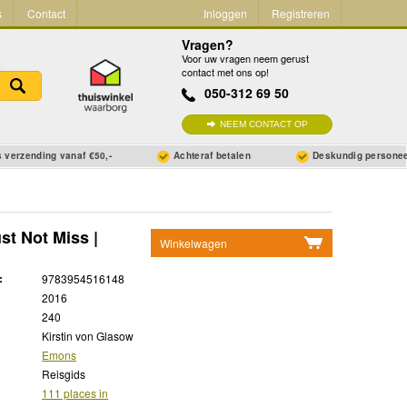
s
Contact
Inloggen
Registreren
Vragen?
Voor uw vragen neem gerust
contact met ons op!
050-312 69 50
NEEM CONTACT OP
 verzending vanaf €50,-
Achteraf betalen
Deskundig persone
st Not Miss |
Winkelwagen
Geen items in winkelwagen
:
9783954516148
Ga naar winkelwagen
2016
240
Kirstin von Glasow
Emons
Reisgids
111 places in