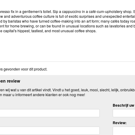
resso fix in a gentlemen's toilet. Sip a cappuccino in a café-cum-upholstery shop.
 and adventurous coffee culture is full of exotic surprises and unexpected enterta
d by baristas who have turned coffee-making into an art form; many cafés today roas
ent for home brewing, or can be found in unusual locations such as lavatories and
he capital's hippest, tastiest, and most unusual coffee shops.
s gevonden voor dit product.
een review
n wij wat u van dit artikel vindt. Vindt u het goed, leuk, mooi, slecht, lelijk, onbruikb
n maar u informeert andere klanten er ook nog mee!
Beschrijf uw 
Review: