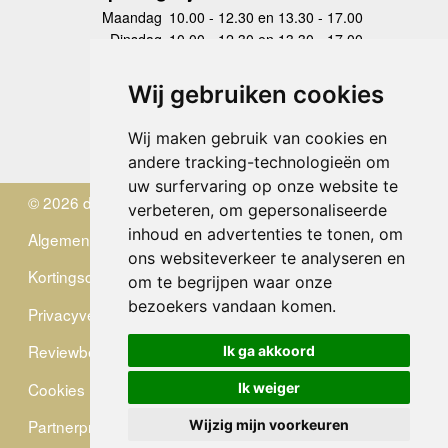
Maandag
10.00 - 12.30 en 13.30 - 17.00
Dinsdag
10.00 - 12.30 en 13.30 - 17.00
Woensdag
10.00 - 12.30 en 13.30 - 17.00
Donderdag
10.00 - 12.30 en 13.30 - 17.00
Wij gebruiken cookies
Vrijdag
10.00 - 12.30 en 13.30 - 17.00
Zaterdag
gesloten
Wij maken gebruik van cookies en
Zondag
gesloten
andere tracking-technologieën om
uw surfervaring op onze website te
© 2026 de Zwerver
verbeteren, om gepersonaliseerde
inhoud en advertenties te tonen, om
Algemene Voorwaarden
ons websiteverkeer te analyseren en
Kortingscode
om te begrijpen waar onze
bezoekers vandaan komen.
Privacyverklaring
Reviewbeleid
Ik ga akkoord
Cookies
Ik weiger
Partnerprogramma
Wijzig mijn voorkeuren