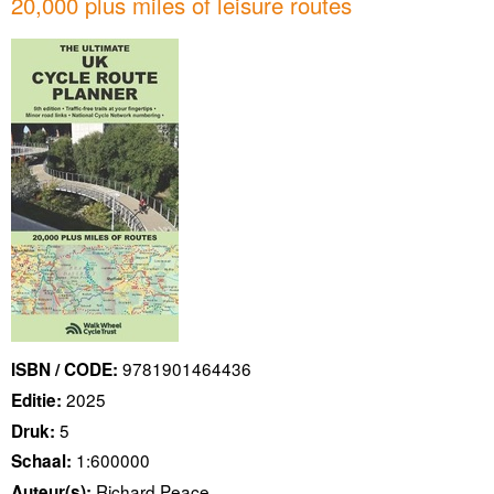
20,000 plus miles of leisure routes
9781901464436
ISBN / CODE:
2025
Editie:
5
Druk:
1:600000
Schaal:
Richard Peace
Auteur(s):