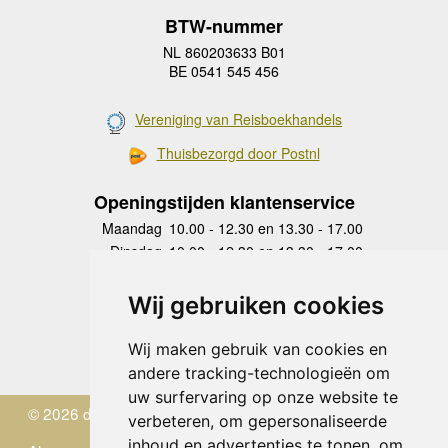
BTW-nummer
NL 860203633 B01
BE 0541 545 456
Vereniging van Reisboekhandels
Thuisbezorgd door Postnl
Openingstijden klantenservice
Maandag
10.00 - 12.30 en 13.30 - 17.00
Dinsdag
10.00 - 12.30 en 13.30 - 17.00
Woensdag
10.00 - 12.30 en 13.30 - 17.00
Donderdag
10.00 - 12.30 en 13.30 - 17.00
Wij gebruiken cookies
Vrijdag
10.00 - 12.30 en 13.30 - 17.00
Zaterdag
gesloten
Wij maken gebruik van cookies en
Zondag
gesloten
andere tracking-technologieën om
uw surfervaring op onze website te
© 2026 de Zwerver
verbeteren, om gepersonaliseerde
inhoud en advertenties te tonen, om