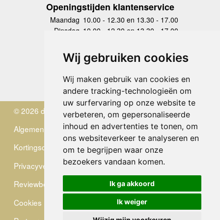
Openingstijden klantenservice
Maandag
10.00 - 12.30 en 13.30 - 17.00
Dinsdag
10.00 - 12.30 en 13.30 - 17.00
Woensdag
10.00 - 12.30 en 13.30 - 17.00
Donderdag
10.00 - 12.30 en 13.30 - 17.00
Wij gebruiken cookies
Vrijdag
10.00 - 12.30 en 13.30 - 17.00
Zaterdag
gesloten
Wij maken gebruik van cookies en
Zondag
gesloten
andere tracking-technologieën om
uw surfervaring op onze website te
© 2026 de Zwerver
verbeteren, om gepersonaliseerde
inhoud en advertenties te tonen, om
Algemene Voorwaarden
ons websiteverkeer te analyseren en
Kortingscode
om te begrijpen waar onze
bezoekers vandaan komen.
Privacyverklaring
Reviewbeleid
Ik ga akkoord
Cookies
Ik weiger
Wijzig mijn voorkeuren