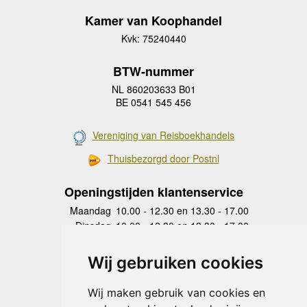
Kamer van Koophandel
Kvk: 75240440
BTW-nummer
NL 860203633 B01
BE 0541 545 456
Vereniging van Reisboekhandels
Thuisbezorgd door Postnl
Openingstijden klantenservice
Maandag
10.00 - 12.30 en 13.30 - 17.00
Dinsdag
10.00 - 12.30 en 13.30 - 17.00
Woensdag
10.00 - 12.30 en 13.30 - 17.00
Donderdag
10.00 - 12.30 en 13.30 - 17.00
Wij gebruiken cookies
Vrijdag
10.00 - 12.30 en 13.30 - 17.00
Zaterdag
gesloten
Wij maken gebruik van cookies en
Zondag
gesloten