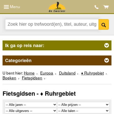
Menu
Ik ga op reis naar:
Categorieën
U bent hier:
Home
Europa
Duitsland
♦ Ruhrgebiet
Boeken
Fietsgidsen
Fietsgidsen - ♦ Ruhrgebiet