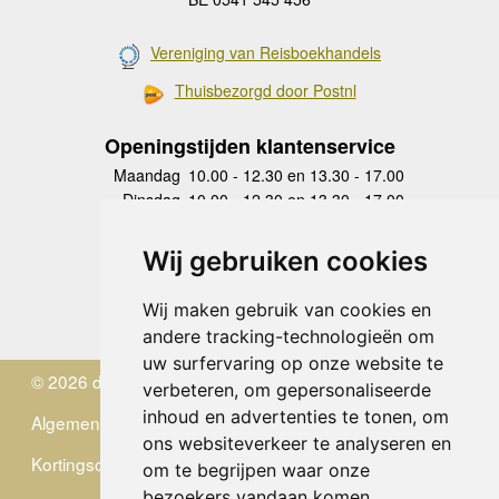
Vereniging van Reisboekhandels
Thuisbezorgd door Postnl
Openingstijden klantenservice
Maandag
10.00 - 12.30 en 13.30 - 17.00
Dinsdag
10.00 - 12.30 en 13.30 - 17.00
Woensdag
10.00 - 12.30 en 13.30 - 17.00
Donderdag
10.00 - 12.30 en 13.30 - 17.00
Wij gebruiken cookies
Vrijdag
10.00 - 12.30 en 13.30 - 17.00
Zaterdag
gesloten
Wij maken gebruik van cookies en
Zondag
gesloten
andere tracking-technologieën om
uw surfervaring op onze website te
© 2026 de Zwerver
verbeteren, om gepersonaliseerde
inhoud en advertenties te tonen, om
Algemene Voorwaarden
ons websiteverkeer te analyseren en
Kortingscode
om te begrijpen waar onze
bezoekers vandaan komen.