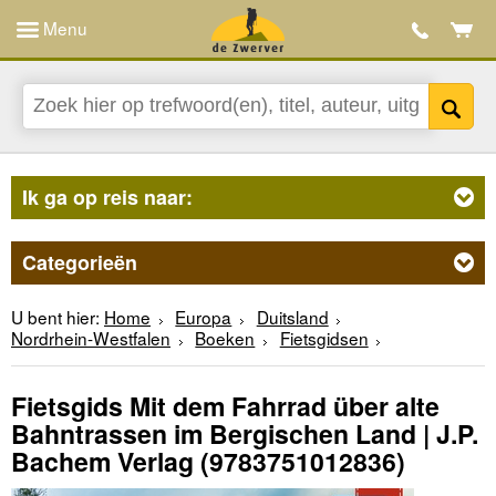
Menu
Ik ga op reis naar:
Categorieën
U bent hier:
Home
Europa
Duitsland
Nordrhein-Westfalen
Boeken
Fietsgidsen
Fietsgids Mit dem Fahrrad über alte
Bahntrassen im Bergischen Land | J.P.
Bachem Verlag
(9783751012836)