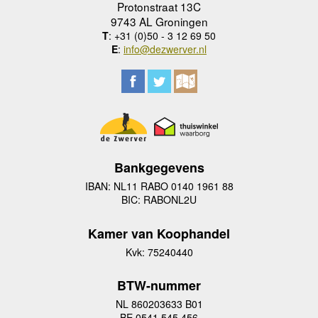
Protonstraat 13C
9743 AL Groningen
T
: +31 (0)50 - 3 12 69 50
E
:
info@dezwerver.nl
Bankgegevens
IBAN: NL11 RABO 0140 1961 88
BIC: RABONL2U
Kamer van Koophandel
Kvk: 75240440
BTW-nummer
NL 860203633 B01
BE 0541 545 456