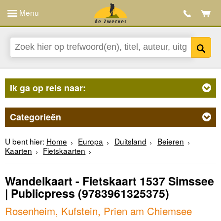
Menu
Ik ga op reis naar:
Categorieën
U bent hier:
Home
Europa
Duitsland
Beieren
Kaarten
Fietskaarten
Wandelkaart - Fietskaart 1537 Simssee
| Publicpress
(9783961325375)
Rosenheim, Kufstein, Prien am Chiemsee