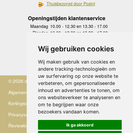
Thuisbezorgd door Postnl
Openingstijden klantenservice
Maandag
10.00 - 12.30 en 13.30 - 17.00
Dinsdag
10.00 - 12.30 en 13.30 - 17.00
Woensdag
10.00 - 12.30 en 13.30 - 17.00
Donderdag
10.00 - 12.30 en 13.30 - 17.00
Wij gebruiken cookies
Vrijdag
10.00 - 12.30 en 13.30 - 17.00
Zaterdag
gesloten
Wij maken gebruik van cookies en
Zondag
gesloten
andere tracking-technologieën om
uw surfervaring op onze website te
© 2026 de Zwerver
verbeteren, om gepersonaliseerde
inhoud en advertenties te tonen, om
Algemene Voorwaarden
ons websiteverkeer te analyseren en
Kortingscode
om te begrijpen waar onze
bezoekers vandaan komen.
Privacyverklaring
Reviewbeleid
Ik ga akkoord