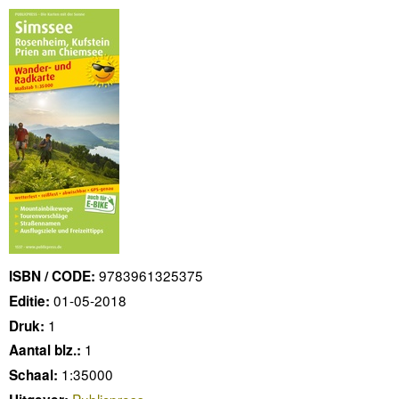
9783961325375
ISBN / CODE:
01-05-2018
Editie:
1
Druk:
1
Aantal blz.:
1:35000
Schaal:
Publicpress