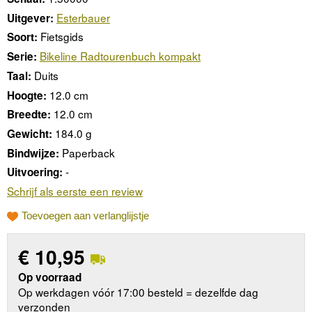
Esterbauer
Uitgever:
Fietsgids
Soort:
Bikeline Radtourenbuch kompakt
Serie:
Duits
Taal:
12.0 cm
Hoogte:
12.0 cm
Breedte:
184.0 g
Gewicht:
Paperback
Bindwijze:
-
Uitvoering:
Schrijf als eerste een review
Toevoegen aan verlanglijstje
€
10,95
Op voorraad
Op werkdagen vóór 17:00 besteld = dezelfde dag
verzonden