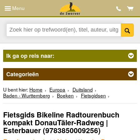
Menu
Ik ga op reis naar:
Categorieën
U bent hier:
Home
Europa
Duitsland
Baden - Wurttemberg
Boeken
Fietsgidsen
Fietsgids Bikeline Radtourenbuch
kompakt DonauTäler-Radweg |
Esterbauer
(9783850009256)