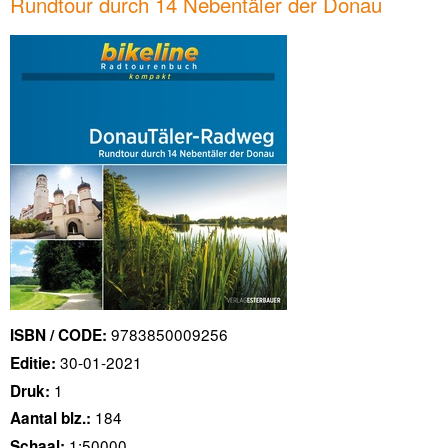
Rundtour durch 14 Nebentäler der Donau
9783850009256
ISBN / CODE:
30-01-2021
Editie:
1
Druk:
184
Aantal blz.:
1:50000
Schaal: