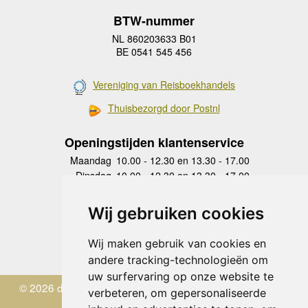
BTW-nummer
NL 860203633 B01
BE 0541 545 456
Vereniging van Reisboekhandels
Thuisbezorgd door Postnl
Openingstijden klantenservice
Maandag
10.00 - 12.30 en 13.30 - 17.00
Dinsdag
10.00 - 12.30 en 13.30 - 17.00
Woensdag
10.00 - 12.30 en 13.30 - 17.00
Donderdag
10.00 - 12.30 en 13.30 - 17.00
Wij gebruiken cookies
Vrijdag
10.00 - 12.30 en 13.30 - 17.00
Zaterdag
gesloten
Wij maken gebruik van cookies en
Zondag
gesloten
andere tracking-technologieën om
uw surfervaring op onze website te
© 2026 de Zwerver
verbeteren, om gepersonaliseerde