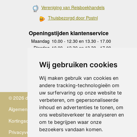
Vereniging van Reisboekhandels
Thuisbezorgd door Postnl
Openingstijden klantenservice
Maandag
10.00 - 12.30 en 13.30 - 17.00
Dinsdag
10.00 - 12.30 en 13.30 - 17.00
Woensdag
10.00 - 12.30 en 13.30 - 17.00
Donderdag
10.00 - 12.30 en 13.30 - 17.00
Wij gebruiken cookies
Vrijdag
10.00 - 12.30 en 13.30 - 17.00
Zaterdag
gesloten
Wij maken gebruik van cookies en
Zondag
gesloten
andere tracking-technologieën om
uw surfervaring op onze website te
© 2026 de Zwerver
verbeteren, om gepersonaliseerde
inhoud en advertenties te tonen, om
Algemene Voorwaarden
ons websiteverkeer te analyseren en
Kortingscode
om te begrijpen waar onze
bezoekers vandaan komen.
Privacyverklaring