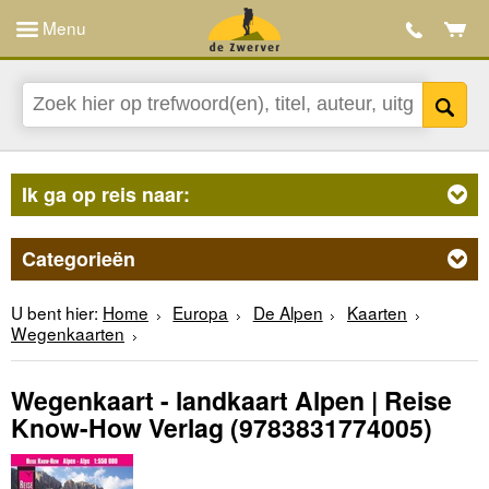
Menu
Ik ga op reis naar:
Categorieën
U bent hier:
Home
Europa
De Alpen
Kaarten
Wegenkaarten
Wegenkaart - landkaart Alpen | Reise
Know-How Verlag
(9783831774005)