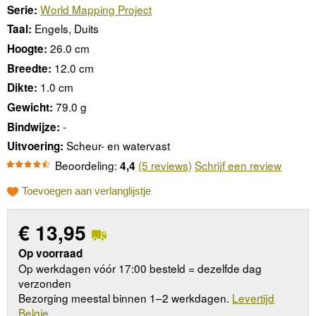
World Mapping Project
Serie:
Engels, Duits
Taal:
26.0 cm
Hoogte:
12.0 cm
Breedte:
1.0 cm
Dikte:
79.0 g
Gewicht:
-
Bindwijze:
Scheur- en watervast
Uitvoering:
Beoordeling:
(5 reviews)
Schrijf een review
4,4
Toevoegen aan verlanglijstje
€
13,95
Op voorraad
Op werkdagen vóór 17:00 besteld = dezelfde dag
verzonden
Bezorging meestal binnen 1–2 werkdagen.
Levertijd
Belgie