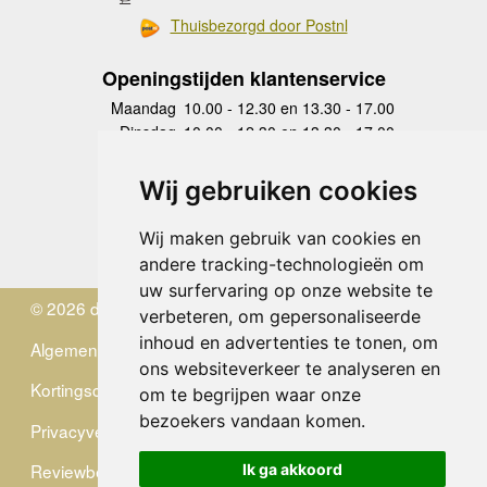
Thuisbezorgd door Postnl
Openingstijden klantenservice
Maandag
10.00 - 12.30 en 13.30 - 17.00
Dinsdag
10.00 - 12.30 en 13.30 - 17.00
Woensdag
10.00 - 12.30 en 13.30 - 17.00
Donderdag
10.00 - 12.30 en 13.30 - 17.00
Wij gebruiken cookies
Vrijdag
10.00 - 12.30 en 13.30 - 17.00
Zaterdag
gesloten
Wij maken gebruik van cookies en
Zondag
gesloten
andere tracking-technologieën om
uw surfervaring op onze website te
© 2026 de Zwerver
verbeteren, om gepersonaliseerde
inhoud en advertenties te tonen, om
Algemene Voorwaarden
ons websiteverkeer te analyseren en
Kortingscode
om te begrijpen waar onze
bezoekers vandaan komen.
Privacyverklaring
Reviewbeleid
Ik ga akkoord