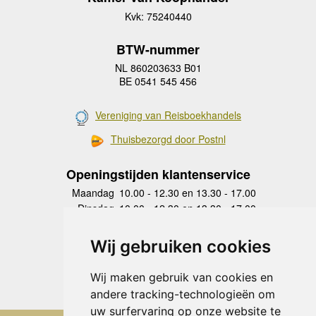
Kvk: 75240440
BTW-nummer
NL 860203633 B01
BE 0541 545 456
Vereniging van Reisboekhandels
Thuisbezorgd door Postnl
Openingstijden klantenservice
Maandag
10.00 - 12.30 en 13.30 - 17.00
Dinsdag
10.00 - 12.30 en 13.30 - 17.00
Woensdag
10.00 - 12.30 en 13.30 - 17.00
Donderdag
10.00 - 12.30 en 13.30 - 17.00
Wij gebruiken cookies
Vrijdag
10.00 - 12.30 en 13.30 - 17.00
Zaterdag
gesloten
Wij maken gebruik van cookies en
Zondag
gesloten
andere tracking-technologieën om
uw surfervaring op onze website te