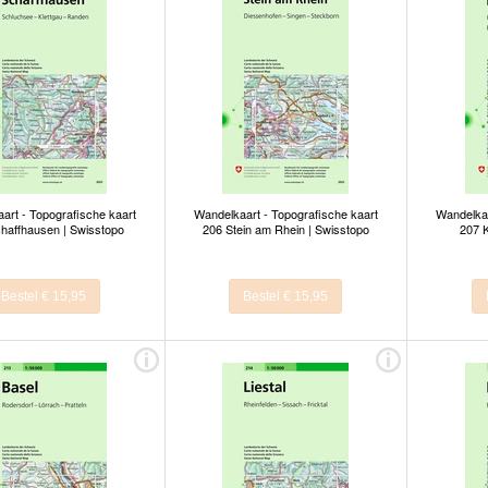
art - Topografische kaart
Wandelkaart - Topografische kaart
Wandelkaa
haffhausen | Swisstopo
206 Stein am Rhein | Swisstopo
207 K
Bestel € 15,95
Bestel € 15,95