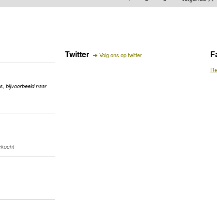
Twitter
F
Volg ons op twitter
Re
s, bijvoorbeeld naar
gekocht