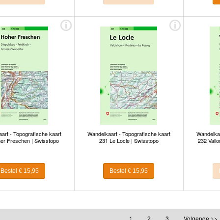
art - Topografische kaart
Wandelkaart - Topografische kaart
Wandelkaa
er Freschen | Swisstopo
231 Le Locle | Swisstopo
232 Vallo
Bestel € 15,95
Bestel € 15,95
1
2
3
Volgende >>