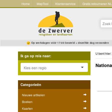
Home
MapTool
Klantenservice
Gratis retourneren N
Op werkdagen vóór 17:00 besteld = dezelfde dag verzonden
U bent hier:
Ik ga op reis naar:
Nationa
Categorieën
Nieuwe artikelen
Boeken
Kaarten