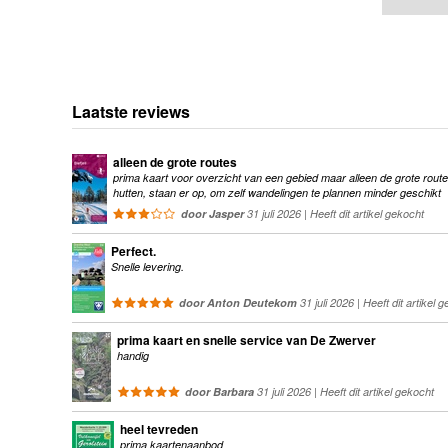
Laatste reviews
alleen de grote routes
prima kaart voor overzicht van een gebied maar alleen de grote route
hutten, staan er op, om zelf wandelingen te plannen minder geschikt
door Jasper
31 juli 2026 | Heeft dit artikel gekocht
Perfect.
Snelle levering.
door Anton Deutekom
31 juli 2026 | Heeft dit artikel 
prima kaart en snelle service van De Zwerver
handig
door Barbara
31 juli 2026 | Heeft dit artikel gekocht
heel tevreden
prima kaartenaanbod