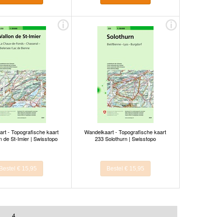
rt - Topografische kaart
Wandelkaart - Topografische kaart
n de St-Imier | Swisstopo
233 Solothurn | Swisstopo
Bestel € 15,95
Bestel € 15,95
4