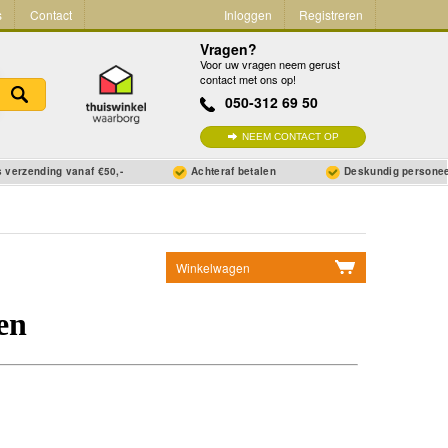
s
Contact
Inloggen
Registreren
Vragen?
Voor uw vragen neem gerust
contact met ons op!
050-312 69 50
NEEM CONTACT OP
 verzending vanaf €50,-
Achteraf betalen
Deskundig persone
Winkelwagen
Geen items in winkelwagen
Ga naar winkelwagen