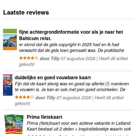
Laatste reviews
fijne achtergrondinformatie voor als je naar het
Balticum reist.
er stond dat de gids copyright in 2025 had en ik had
verwacht dat de gids toen gemaakt was. De praktische
informatie was vaak wat …
door Tilly
07 augustus 2026 | Heeft dit artikel
gekocht
duidelijke en goed vouwbare kaart
Fijn dat de kaart stevig was en goed op allerlei (!) manieren
te vouwen is. Je kan er ook met pen goed omcirkelen. De
kartonnen …
door Tilly
07 augustus 2026 | Heeft dit artikel
gekocht
Prima fietskaart
Prima (fiets)kaart voor een actieve vakantie in Letland.
Kaart bestaat uit 2 delen + inspiratieboekje waarin ook
verschillende internationale en nationale fietsroutes