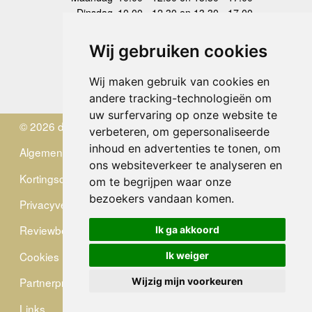
Dinsdag
10.00 - 12.30 en 13.30 - 17.00
Woensdag
10.00 - 12.30 en 13.30 - 17.00
Donderdag
10.00 - 12.30 en 13.30 - 17.00
Wij gebruiken cookies
Vrijdag
10.00 - 12.30 en 13.30 - 17.00
Zaterdag
gesloten
Wij maken gebruik van cookies en
Zondag
gesloten
andere tracking-technologieën om
uw surfervaring op onze website te
© 2026 de Zwerver
verbeteren, om gepersonaliseerde
inhoud en advertenties te tonen, om
Algemene Voorwaarden
ons websiteverkeer te analyseren en
Kortingscode
om te begrijpen waar onze
bezoekers vandaan komen.
Privacyverklaring
Reviewbeleid
Ik ga akkoord
Cookies
Ik weiger
Partnerprogramma
Wijzig mijn voorkeuren
Links