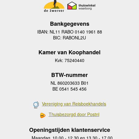
Bankgegevens
IBAN: NL11 RABO 0140 1961 88
BIC: RABONL2U
Kamer van Koophandel
Kvk: 75240440
BTW-nummer
NL 860203633 B01
BE 0541 545 456
Vereniging van Reisboekhandels
Thuisbezorgd door Postnl
Openingstijden klantenservice
Maandag
10.00 - 12.30 en 13.30 - 17.00