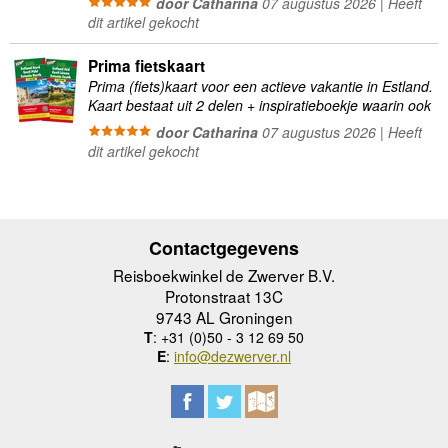
door Catharina
07 augustus 2026 | Heeft
worden beschreven. Goed …
dit artikel gekocht
Prima fietskaart
Prima (fiets)kaart voor een actieve vakantie in Estland.
Kaart bestaat uit 2 delen + inspiratieboekje waarin ook
verschillende internationale en nationale fietsroutes
door Catharina
07 augustus 2026 | Heeft
worden beschreven. Goed …
dit artikel gekocht
Contactgegevens
Reisboekwinkel de Zwerver B.V.
Protonstraat 13C
9743 AL Groningen
T
: +31 (0)50 - 3 12 69 50
E
:
info@dezwerver.nl