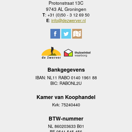
Protonstraat 13C
9743 AL Groningen
T
: +31 (0)50 - 3 12 69 50
E
:
info@dezwerver.nl
Bankgegevens
IBAN: NL11 RABO 0140 1961 88
BIC: RABONL2U
Kamer van Koophandel
Kvk: 75240440
BTW-nummer
NL 860203633 B01
BE 0541 545 456