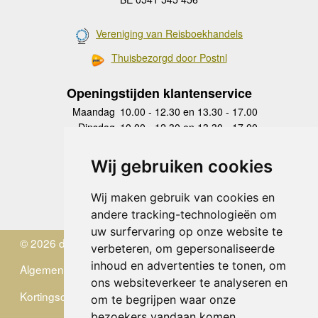
Vereniging van Reisboekhandels
Thuisbezorgd door Postnl
Openingstijden klantenservice
Maandag
10.00 - 12.30 en 13.30 - 17.00
Dinsdag
10.00 - 12.30 en 13.30 - 17.00
Woensdag
10.00 - 12.30 en 13.30 - 17.00
Donderdag
10.00 - 12.30 en 13.30 - 17.00
Wij gebruiken cookies
Vrijdag
10.00 - 12.30 en 13.30 - 17.00
Zaterdag
gesloten
Wij maken gebruik van cookies en
Zondag
gesloten
andere tracking-technologieën om
uw surfervaring op onze website te
© 2026 de Zwerver
verbeteren, om gepersonaliseerde
inhoud en advertenties te tonen, om
Algemene Voorwaarden
ons websiteverkeer te analyseren en
Kortingscode
om te begrijpen waar onze
bezoekers vandaan komen.