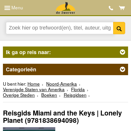
Menu
Ik ga op reis naar:
Categorieën
U bent hier:
Home
Noord-Amerika
Verenigde Staten van Amerika
Florida
Overige Steden
Boeken
Reisgidsen
Reisgids Miami and the Keys | Lonely
Planet
(9781838694098)