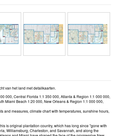
ht van het land met detailkaarten.
000 000, Central Florida 1:1 350 000, Atlanta & Region 1:1 000 000,
uth Miami Beach 1:20 000, New Orleans & Region 1:1 000 000,
ghts and measures, climate chart with temperatures, sunshine hours,
is is original plantation country, which has long since "gone with
xandria, Williamsburg, Charleston, and Savannah, and along the
w Orleans and Miami have shaped the face of the progressive New