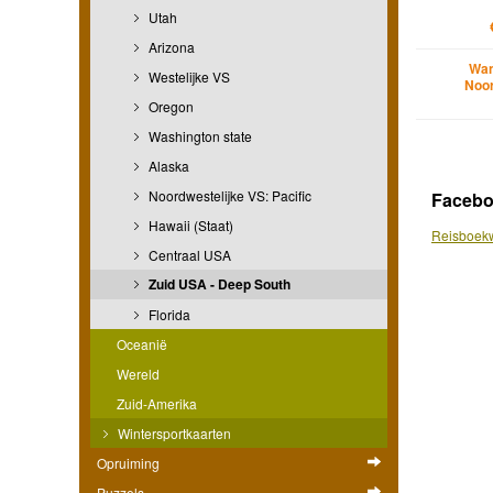
Utah
Arizona
Wan
Westelijke VS
Noo
Oregon
Washington state
Alaska
Noordwestelijke VS: Pacific
Faceb
Hawaii (Staat)
Reisboekw
Centraal USA
Zuid USA - Deep South
Florida
Oceanië
Wereld
Zuid-Amerika
Wintersportkaarten
Opruiming
Puzzels