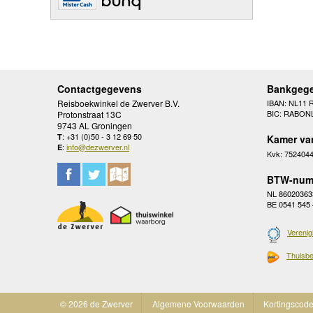
Contactgegevens
Bankgeg
Reisboekwinkel de Zwerver B.V.
IBAN: NL11 
BIC: RABON
Protonstraat 13C
9743 AL Groningen
: +31 (0)50 - 3 12 69 50
T
Kamer va
:
info@dezwerver.nl
E
Kvk: 752404
BTW-num
NL 86020363
BE 0541 545
Verenig
Thuisbe
© 2026 de Zwerver
Algemene Voorwaarden
Kortingscod