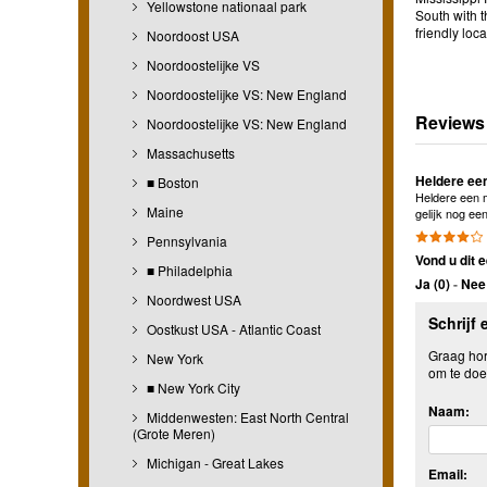
Yellowstone nationaal park
South with t
friendly loc
Noordoost USA
Noordoostelijke VS
Noordoostelijke VS: New England
Reviews
Noordoostelijke VS: New England
Massachusetts
Heldere ee
■ Boston
Heldere een m
Maine
gelijk nog ee
Pennsylvania
Vond u dit e
■ Philadelphia
Ja (
0
)
-
Nee 
Noordwest USA
Schrijf 
Oostkust USA - Atlantic Coast
Graag hore
New York
om te doe
■ New York City
Naam:
Middenwesten: East North Central
(Grote Meren)
Michigan - Great Lakes
Email: