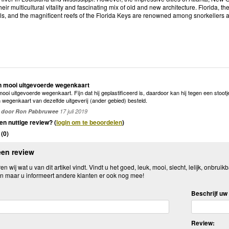
heir multicultural vitality and fascinating mix of old and new architecture. Florida, t
als, and the magnificent reefs of the Florida Keys are renowned among snorkellers a
n mooi uitgevoerde wegenkaart
ooi uitgevoerde wegenkaart. Fijn dat hij geplastificeerd is, daardoor kan hij tegen een stoo
n wegenkaart van dezelfde uitgeverij (ander gebied) besteld.
door Ron Pabbruwee
17 juli 2019
en nuttige review? (
login om te beoordelen
)
(
0
)
een review
n wij wat u van dit artikel vindt. Vindt u het goed, leuk, mooi, slecht, lelijk, onbruikb
n maar u informeert andere klanten er ook nog mee!
Beschrijf uw 
Review: