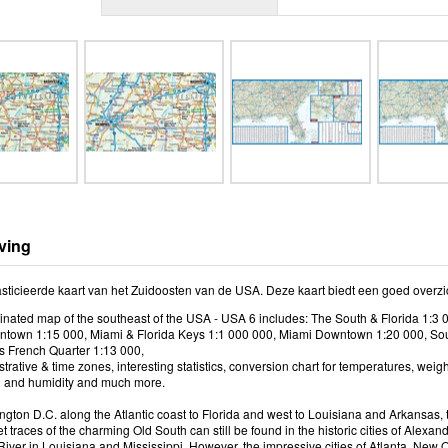
ving
sticieerde kaart van het Zuidoosten van de USA. Deze kaart biedt een goed overzic
inated map of the southeast of the USA - USA 6 includes: The South & Florida 1:3 
ntown 1:15 000, Miami & Florida Keys 1:1 000 000, Miami Downtown 1:20 000, So
 French Quarter 1:13 000,
rative & time zones, interesting statistics, conversion chart for temperatures, wei
on and humidity and much more.
ton D.C. along the Atlantic coast to Florida and west to Louisiana and Arkansas, th
et traces of the charming Old South can still be found in the historic cities of Ale
River in Louisiana and Mississippi. However, the impressive cities of Atlanta, Ne