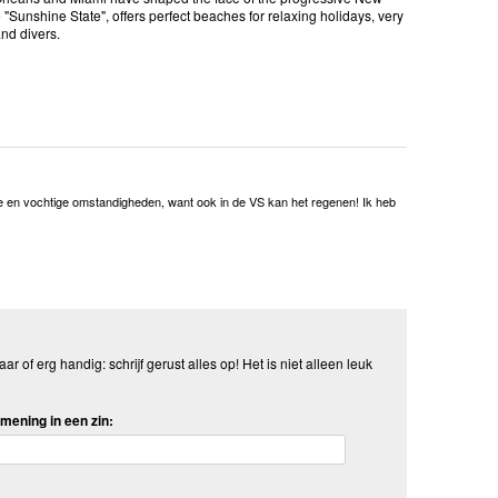
he "Sunshine State", offers perfect beaches for relaxing holidays, very
nd divers.
tje en vochtige omstandigheden, want ook in de VS kan het regenen! Ik heb
aar of erg handig: schrijf gerust alles op! Het is niet alleen leuk
mening in een zin: