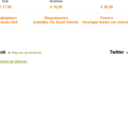
Guid
Southeas
€ 17,95
€ 18,50
€ 26,95
delgidsen
Wegenkaarten
Posters
rdoost USA
Zuidelijke VS: South Atlantic
Verenigde Staten van Amer
ook
Twitter
Volg ons op facebook
inkel de Zwerver