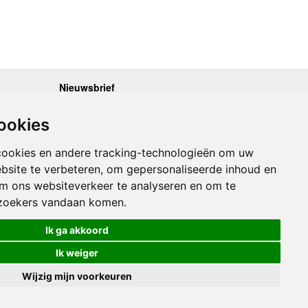
Nieuwsbrief
.30 - 17.00
Op de hoogte blijven van nieuwe reisgidsen,
travelgadgets en kaarten? Geef u op voor onze
.30 - 17.00
ookies
nieuwsbrief. U ontvangt de nieuwsbrief 1x per maand.
.30 - 17.00
.30 - 17.00
Bekijk hier onze laatste nieuwsbrief:
.30 - 17.00
cookies en andere tracking-technologieën om uw
Onze laatste Nieuwsbrief
bsite te verbeteren, om gepersonaliseerde inhoud en
om ons websiteverkeer te analyseren en om te
Inschrijven
zoekers vandaan komen.
Ik ga akkoord
Ik weiger
Wijzig mijn voorkeuren
Links