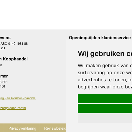
evens
Openingstijden klantenservice
RABO 0140 1961 88
Maandag
10.00 - 12.30 en 13
L2U
Dinsdag
10.00 - 12.30 en 13
Wij gebruiken c
Woensdag
10.00 - 12.30 en 13
n Koophandel
Donderdag
10.00 - 12.30 en 13
Vrijdag
10.00 - 12.30 en 13
40
Wij maken gebruik van 
Zaterdag
gesloten
surfervaring op onze we
Zondag
gesloten
mer
advertenties te tonen, 
3 B01
begrijpen waar onze be
 456
ing van Reisboekhandels
zorgd door Postnl
e
Privacyverklaring
Reviewbeleid
Cookies
Partnerprogramma