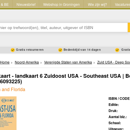
L & BE
Nieuwsbrief
Webshop in Groningen
Wie zijn wij?
Vacature
Gratis retourneren
Bedenktijd van 14 dagen
Gratis
Home
Noord-Amerika
Verenigde Staten van Amerika
Zuid USA - Deep So
art - landkaart 6 Zuidoost USA - Southeast USA | B
66093225)
 and Florida
ISBN / CODE
Editie:
Druk:
Aantal blz.:
Schaal:
Uitgever: