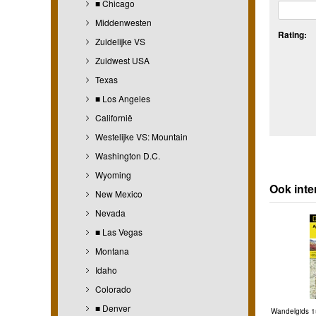
■ Chicago
Middenwesten
Rating:
Zuidelijke VS
Zuidwest USA
Texas
■ Los Angeles
Californië
Westelijke VS: Mountain
Washington D.C.
Wyoming
Ook inte
New Mexico
Nevada
■ Las Vegas
Montana
Idaho
Colorado
■ Denver
Wandelgids 1