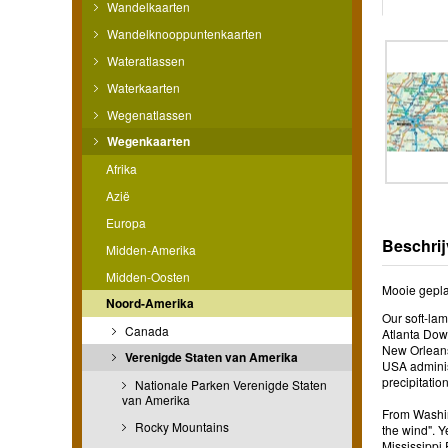
Wandelkaarten
Wandelknooppuntenkaarten
Wateratlassen
Waterkaarten
Wegenatlassen
Wegenkaarten
Afrika
Azië
Europa
Beschrij
Midden-Amerika
Midden-Oosten
Mooie gepla
Noord-Amerika
Our soft-lam
Canada
Atlanta Dow
New Orleans
Verenigde Staten van Amerika
USA administ
precipitati
Nationale Parken Verenigde Staten
van Amerika
From Washing
Rocky Mountains
the wind". Y
Mississippi 