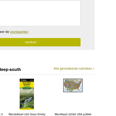
teer de
voorwaarden
Alle gerelateerde rubrieken >
/deep-south
x 5
Wandelkaart 229 Great Smoky
Wandkaart 22082 USA politiek