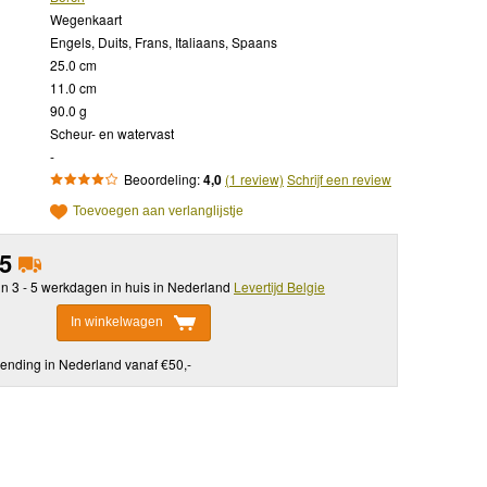
Wegenkaart
Engels, Duits, Frans, Italiaans, Spaans
25.0 cm
11.0 cm
90.0 g
Scheur- en watervast
-
Beoordeling:
4,0
(1 review)
Schrijf een review
Toevoegen aan verlanglijstje
95
in 3 - 5 werkdagen in huis in Nederland
Levertijd Belgie
In winkelwagen
ending in Nederland vanaf €50,-