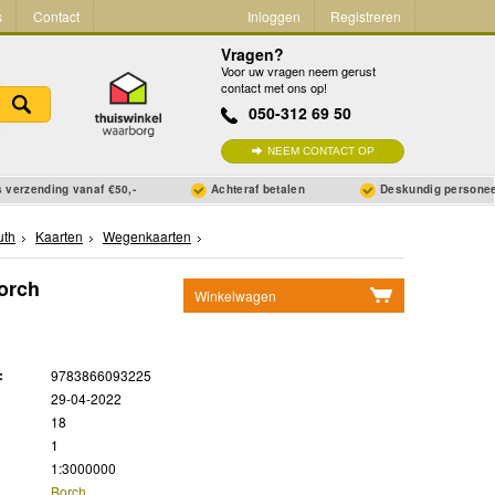
s
Contact
Inloggen
Registreren
Vragen?
Voor uw vragen neem gerust
contact met ons op!
050-312 69 50
NEEM CONTACT OP
 verzending vanaf €50,-
Achteraf betalen
Deskundig persone
uth
Kaarten
Wegenkaarten
orch
Winkelwagen
Geen items in winkelwagen
Ga naar winkelwagen
:
9783866093225
29-04-2022
18
1
1:3000000
Borch