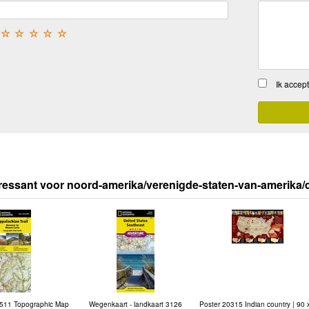
☆
☆
☆
☆
☆
Ik accep
ressant voor noord-amerika/verenigde-staten-van-amerika
511 Topographic Map
Wegenkaart - landkaart 3126
Poster 20315 Indian country | 90 