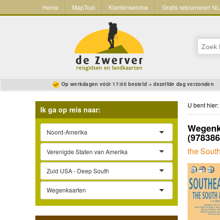
Home
MapTool
Klantenservice
Gratis retourneren N
Op werkdagen vóór 17:00 besteld = dezelfde dag verzonden
U bent hier:
Ik ga op reis naar:
Wegenka
Noord-Amerika
(97838
the South
Verenigde Staten van Amerika
Zuid USA - Deep South
Wegenkaarten