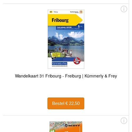
Wandelkaart 31 Fribourg - Freiburg | Kümmerly & Frey
Bestel € 22,50