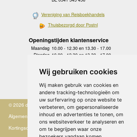
Vereniging van Reisboekhandels
Thuisbezorgd door Postnl
Openingstijden klantenservice
Maandag
10.00 - 12.30 en 13.30 - 17.00
Dinsdag
10.00 - 12.30 en 13.30 - 17.00
Woensdag
10.00 - 12.30 en 13.30 - 17.00
Donderdag
10.00 - 12.30 en 13.30 - 17.00
Wij gebruiken cookies
Vrijdag
10.00 - 12.30 en 13.30 - 17.00
Zaterdag
gesloten
Wij maken gebruik van cookies en
Zondag
gesloten
andere tracking-technologieën om
uw surfervaring op onze website te
© 2026 de Zwerver
verbeteren, om gepersonaliseerde
inhoud en advertenties te tonen, om
Algemene Voorwaarden
ons websiteverkeer te analyseren en
Kortingscode
om te begrijpen waar onze
bezoekers vandaan komen.