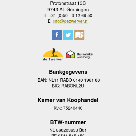
Protonstraat 13C
9743 AL Groningen
T
: +31 (0)50 - 3 12 69 50
E
:
info@dezwerver.nl
Bankgegevens
IBAN: NL11 RABO 0140 1961 88
BIC: RABONL2U
Kamer van Koophandel
Kvk: 75240440
BTW-nummer
NL 860203633 B01
BE 0541 545 456