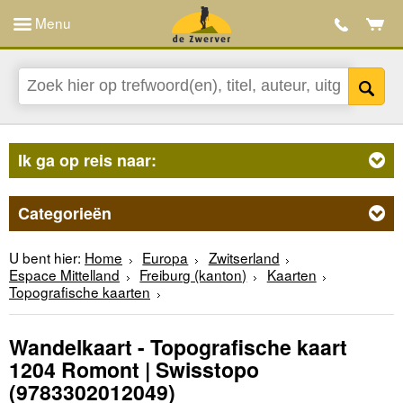
Menu
Ik ga op reis naar:
Categorieën
U bent hier:
Home
Europa
Zwitserland
Espace Mittelland
Freiburg (kanton)
Kaarten
Topografische kaarten
Wandelkaart - Topografische kaart
1204 Romont | Swisstopo
(9783302012049)