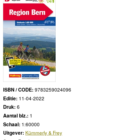
9783259024096
ISBN / CODE:
11-04-2022
Editie:
6
Druk:
1
Aantal blz.:
1:60000
Schaal:
Kümmerly & Frey
Uitgever: