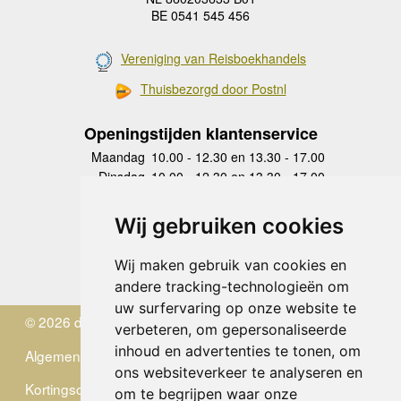
BE 0541 545 456
Vereniging van Reisboekhandels
Thuisbezorgd door Postnl
Openingstijden klantenservice
Maandag
10.00 - 12.30 en 13.30 - 17.00
Dinsdag
10.00 - 12.30 en 13.30 - 17.00
Woensdag
10.00 - 12.30 en 13.30 - 17.00
Donderdag
10.00 - 12.30 en 13.30 - 17.00
Wij gebruiken cookies
Vrijdag
10.00 - 12.30 en 13.30 - 17.00
Zaterdag
gesloten
Wij maken gebruik van cookies en
Zondag
gesloten
andere tracking-technologieën om
uw surfervaring op onze website te
© 2026 de Zwerver
verbeteren, om gepersonaliseerde
inhoud en advertenties te tonen, om
Algemene Voorwaarden
ons websiteverkeer te analyseren en
Kortingscode
om te begrijpen waar onze