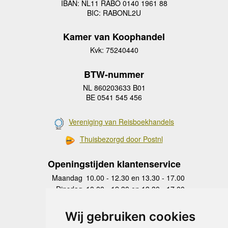
IBAN: NL11 RABO 0140 1961 88
BIC: RABONL2U
Kamer van Koophandel
Kvk: 75240440
BTW-nummer
NL 860203633 B01
BE 0541 545 456
Vereniging van Reisboekhandels
Thuisbezorgd door Postnl
Openingstijden klantenservice
Maandag
10.00 - 12.30 en 13.30 - 17.00
Dinsdag
10.00 - 12.30 en 13.30 - 17.00
Woensdag
10.00 - 12.30 en 13.30 - 17.00
Donderdag
10.00 - 12.30 en 13.30 - 17.00
Wij gebruiken cookies
Vrijdag
10.00 - 12.30 en 13.30 - 17.00