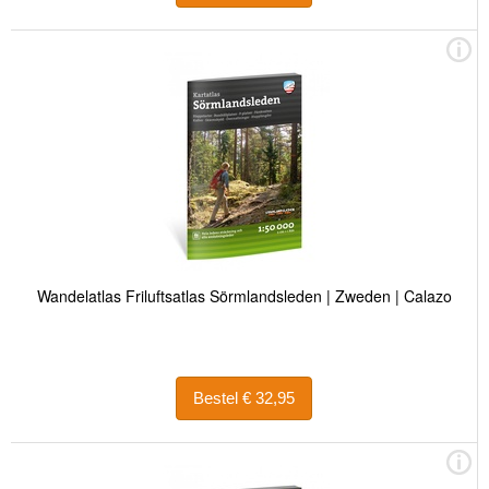
Wandelatlas Friluftsatlas Sörmlandsleden | Zweden | Calazo
Bestel € 32,95