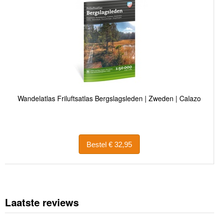
Wandelatlas Friluftsatlas Bergslagsleden | Zweden | Calazo
Bestel € 32,95
Laatste reviews