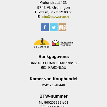
Protonstraat 13C
9743 AL Groningen
T
: +31 (0)50 - 3 12 69 50
E
:
info@dezwerver.nl
Bankgegevens
IBAN: NL11 RABO 0140 1961 88
BIC: RABONL2U
Kamer van Koophandel
Kvk: 75240440
BTW-nummer
NL 860203633 B01
BE 0541 545 456