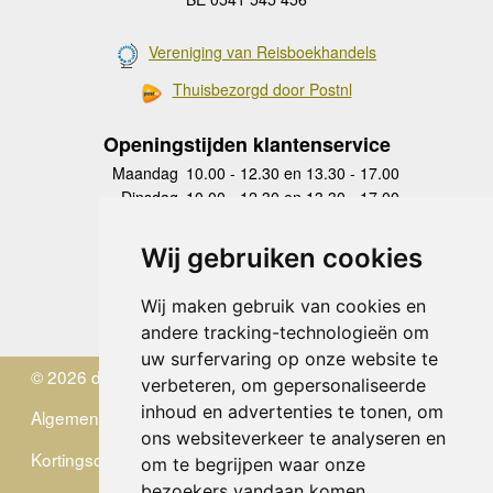
Vereniging van Reisboekhandels
Thuisbezorgd door Postnl
Openingstijden klantenservice
Maandag
10.00 - 12.30 en 13.30 - 17.00
Dinsdag
10.00 - 12.30 en 13.30 - 17.00
Woensdag
10.00 - 12.30 en 13.30 - 17.00
Donderdag
10.00 - 12.30 en 13.30 - 17.00
Wij gebruiken cookies
Vrijdag
10.00 - 12.30 en 13.30 - 17.00
Zaterdag
gesloten
Wij maken gebruik van cookies en
Zondag
gesloten
andere tracking-technologieën om
uw surfervaring op onze website te
© 2026 de Zwerver
verbeteren, om gepersonaliseerde
inhoud en advertenties te tonen, om
Algemene Voorwaarden
ons websiteverkeer te analyseren en
Kortingscode
om te begrijpen waar onze
bezoekers vandaan komen.