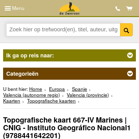
Menu
Ik ga op reis naar:
Categorieën
U bent hier:
Home
Europa
Spanje
Valencia (autonome regio)
Valencia (provincie)
Kaarten
Topografische kaarten
Topografische kaart 667-IV Marines |
CNIG - Instituto Geográfico Nacional1
(9788441642201)