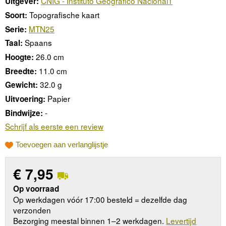
CNIG - Instituto Geográfico Nacional1
Uitgever:
Topografische kaart
Soort:
MTN25
Serie:
Spaans
Taal:
26.0 cm
Hoogte:
11.0 cm
Breedte:
32.0 g
Gewicht:
Papier
Uitvoering:
-
Bindwijze:
Schrijf als eerste een review
Toevoegen aan verlanglijstje
€
7,95
Op voorraad
Op werkdagen vóór 17:00 besteld = dezelfde dag
verzonden
Bezorging meestal binnen 1–2 werkdagen.
Levertijd