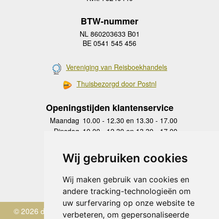
BTW-nummer
NL 860203633 B01
BE 0541 545 456
Vereniging van Reisboekhandels
Thuisbezorgd door Postnl
Openingstijden klantenservice
Maandag
10.00 - 12.30 en 13.30 - 17.00
Dinsdag
10.00 - 12.30 en 13.30 - 17.00
Woensdag
10.00 - 12.30 en 13.30 - 17.00
Donderdag
10.00 - 12.30 en 13.30 - 17.00
Wij gebruiken cookies
Vrijdag
10.00 - 12.30 en 13.30 - 17.00
Zaterdag
gesloten
Wij maken gebruik van cookies en
Zondag
gesloten
andere tracking-technologieën om
uw surfervaring op onze website te
© 2026 de Zwerver
verbeteren, om gepersonaliseerde