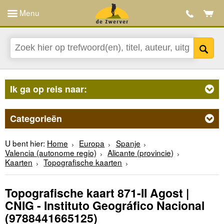
Menu
Ik ga op reis naar:
Categorieën
U bent hier:
Home
Europa
Spanje
Valencia (autonome regio)
Alicante (provincie)
Kaarten
Topografische kaarten
Topografische kaart 871-II Agost |
CNIG - Instituto Geográfico Nacional
(9788441665125)