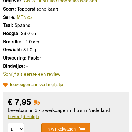
CNIG - Instituto Geográfico Nacional
Uitgever:
Topografische kaart
Soort:
MTN25
Serie:
Spaans
Taal:
26.0 cm
Hoogte:
11.0 cm
Breedte:
31.0 g
Gewicht:
Papier
Uitvoering:
-
Bindwijze:
Schrijf als eerste een review
Toevoegen aan verlanglijstje
€
7,95
Leverbaar in 3 - 5 werkdagen in huis in Nederland
Levertijd Belgie
In winkelwagen