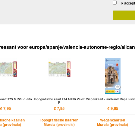
Ik accep
ressant voor europa/spanje/valencia-autonome-regio/alican
 kaart 975 MT50 Puerto
Topografische kaart 974 MT50 Vélez
Wegenkaart - landkaart Mapa Provi
R
€ 7,95
€ 7,95
€ 9,95
fische kaarten
Topografische kaarten
Wegenkaarten
a (provincie)
Murcia (provincie)
Murcia (provincie)