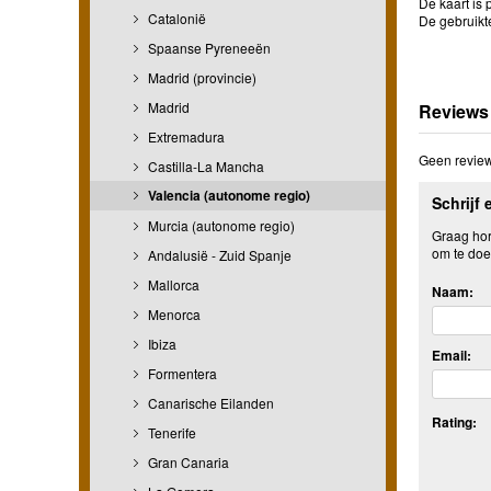
De kaart is 
Catalonië
De gebruikt
Spaanse Pyreneeën
Madrid (provincie)
Madrid
Reviews
Extremadura
Geen review
Castilla-La Mancha
Valencia (autonome regio)
Schrijf 
Murcia (autonome regio)
Graag hore
om te doe
Andalusië - Zuid Spanje
Mallorca
Naam:
Menorca
Ibiza
Email:
Formentera
Canarische Eilanden
Rating:
Tenerife
Gran Canaria