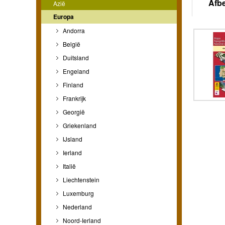
Afb
Azië
Europa
Andorra
België
Duitsland
Engeland
Finland
Frankrijk
Georgië
Griekenland
IJsland
Ierland
Italië
Liechtenstein
Luxemburg
Nederland
Noord-Ierland