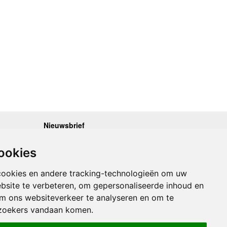
Nieuwsbrief
.30 - 17.00
Op de hoogte blijven van nieuwe reisgidsen,
travelgadgets en kaarten? Geef u op voor onze
.30 - 17.00
ookies
nieuwsbrief. U ontvangt de nieuwsbrief 1x per maand.
.30 - 17.00
.30 - 17.00
Bekijk hier onze laatste nieuwsbrief:
.30 - 17.00
cookies en andere tracking-technologieën om uw
Onze laatste Nieuwsbrief
bsite te verbeteren, om gepersonaliseerde inhoud en
om ons websiteverkeer te analyseren en om te
Inschrijven
zoekers vandaan komen.