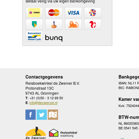
Betaal veilig via uw eigen bankomgeving
Contactgegevens
Bankgeg
Reisboekwinkel de Zwerver B.V.
IBAN: NL11 
BIC: RABON
Protonstraat 13C
9743 AL Groningen
: +31 (0)50 - 3 12 69 50
T
Kamer va
:
info@dezwerver.nl
E
Kvk: 752404
BTW-num
NL 86020363
BE 0541 545