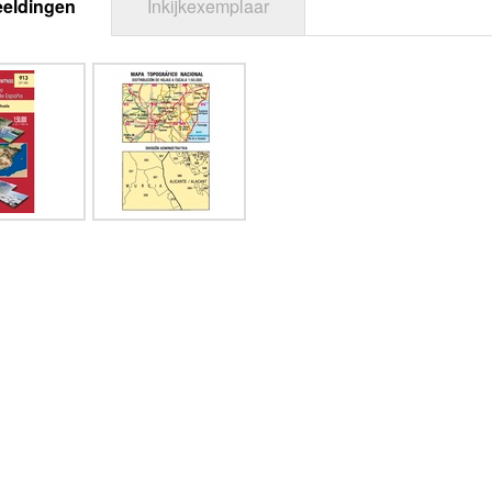
eeldingen
Inkijkexemplaar