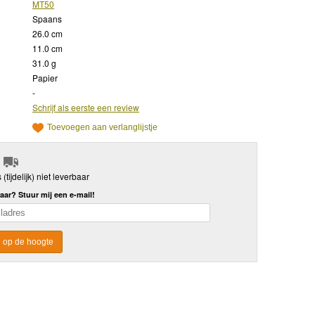
MT50
Spaans
26.0 cm
11.0 cm
31.0 g
Papier
-
Schrijf als eerste een review
Toevoegen aan verlanglijstje
s (tijdelijk) niet leverbaar
aar? Stuur mij een e-mail!
 op de hoogte