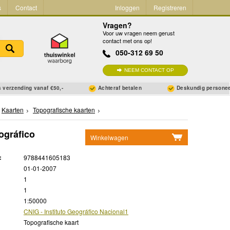
s
Contact
Inloggen
Registreren
Vragen?
Voor uw vragen neem gerust
contact met ons op!
050-312 69 50
NEEM CONTACT OP
 verzending vanaf €50,-
Achteraf betalen
Deskundig persone
Kaarten
Topografische kaarten
ográfico
Winkelwagen
Geen items in winkelwagen
:
9788441605183
Ga naar winkelwagen
01-01-2007
1
1
1:50000
CNIG - Instituto Geográfico Nacional1
Topografische kaart