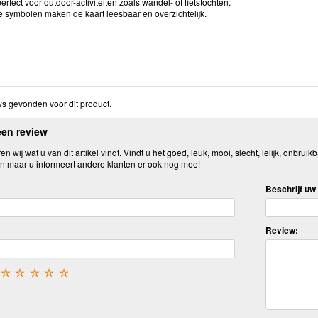
perfect voor outdoor-activiteiten zoals wandel- of fietstochten.
e symbolen maken de kaart leesbaar en overzichtelijk.
s gevonden voor dit product.
een review
n wij wat u van dit artikel vindt. Vindt u het goed, leuk, mooi, slecht, lelijk, onbruikb
n maar u informeert andere klanten er ook nog mee!
Beschrijf uw 
Review:
☆
☆
☆
☆
☆