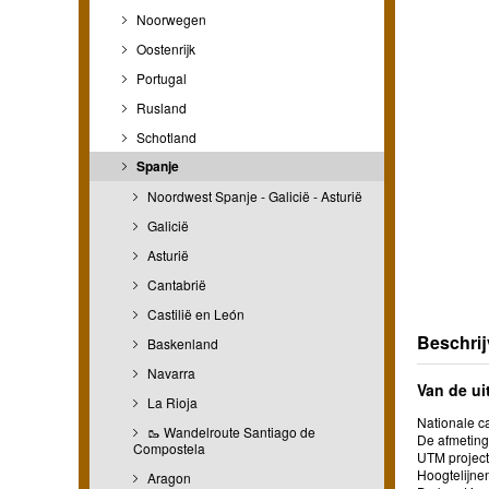
Noorwegen
Oostenrijk
Portugal
Rusland
Schotland
Spanje
Noordwest Spanje - Galicië - Asturië
Galicië
Asturië
Cantabrië
Castilië en León
Beschrij
Baskenland
Navarra
Van de ui
La Rioja
Nationale ca
🥾 Wandelroute Santiago de
De afmetinge
Compostela
UTM project
Hoogtelijne
Aragon