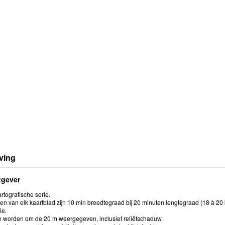
ving
tgever
rtografische serie.
n van elk kaartblad zijn 10 min breedtegraad bij 20 minuten lengtegraad (18 à 20 
ie.
n worden om de 20 m weergegeven, inclusief reliëfschaduw.