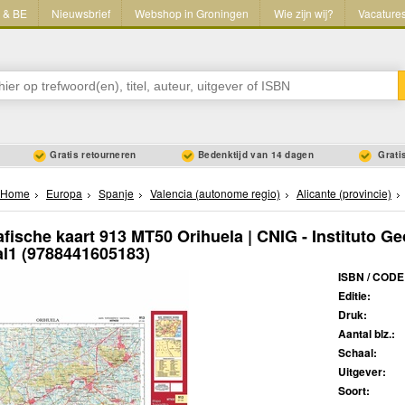
L & BE
Nieuwsbrief
Webshop in Groningen
Wie zijn wij?
Vacature
Gratis retourneren
Bedenktijd van 14 dagen
Gratis
Home
Europa
Spanje
Valencia (autonome regio)
Alicante (provincie)
fische kaart 913 MT50 Orihuela | CNIG - Instituto Ge
al1
(9788441605183)
ISBN / CODE
Editie:
Druk:
Aantal blz.:
Schaal:
Uitgever:
Soort: