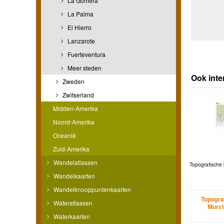
La Gomera
La Palma
El Hierro
Lanzarote
Fuerteventura
Meer steden
Ook inte
Zweden
Zwitserland
Midden-Amerika
Noord-Amerika
Oceanië
Zuid-Amerika
Wandelatlassen
Topografische
Wandelkaarten
Wandelknooppuntenkaarten
Topogra
Wateratlassen
Murci
Waterkaarten