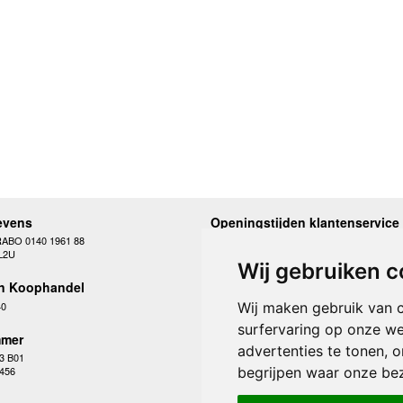
evens
Openingstijden klantenservice
RABO 0140 1961 88
Maandag
10.00 - 12.30 en 13
L2U
Dinsdag
10.00 - 12.30 en 13
Wij gebruiken c
Woensdag
10.00 - 12.30 en 13
n Koophandel
Donderdag
10.00 - 12.30 en 13
Vrijdag
10.00 - 12.30 en 13
40
Wij maken gebruik van 
Zaterdag
gesloten
surfervaring op onze we
Zondag
gesloten
mer
advertenties te tonen, 
3 B01
begrijpen waar onze be
 456