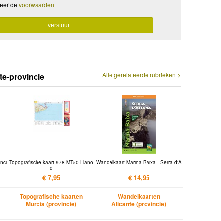
teer de
voorwaarden
Alle gerelateerde rubrieken >
te-provincie
nci
Topografische kaart 978 MT50 Llano
Wandelkaart Marina Baixa - Serra d'A
d
€ 7,95
€ 14,95
Topografische kaarten
Wandelkaarten
Murcia (provincie)
Alicante (provincie)