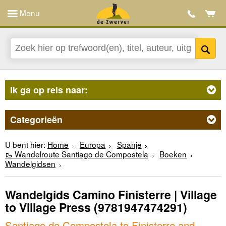
Menu
Ik ga op reis naar:
Categorieën
U bent hier:
Home
Europa
Spanje
🥾 Wandelroute Santiago de Compostela
Boeken
Wandelgidsen
Wandelgids Camino Finisterre | Village
to Village Press
(9781947474291)
Santiago de Compostela to Finisterre and