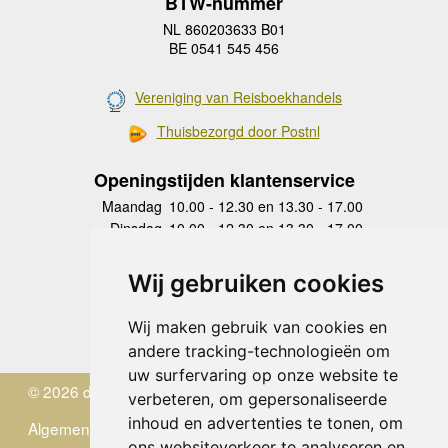
BTW-nummer
NL 860203633 B01
BE 0541 545 456
Vereniging van Reisboekhandels
Thuisbezorgd door Postnl
Openingstijden klantenservice
Maandag
10.00 - 12.30 en 13.30 - 17.00
Dinsdag
10.00 - 12.30 en 13.30 - 17.00
Woensdag
10.00 - 12.30 en 13.30 - 17.00
Donderdag
10.00 - 12.30 en 13.30 - 17.00
Wij gebruiken cookies
Vrijdag
10.00 - 12.30 en 13.30 - 17.00
Zaterdag
gesloten
Wij maken gebruik van cookies en
Zondag
gesloten
andere tracking-technologieën om
uw surfervaring op onze website te
© 2026 de Zwerver
verbeteren, om gepersonaliseerde
inhoud en advertenties te tonen, om
Algemene Voorwaarden
ons websiteverkeer te analyseren en