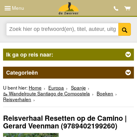
Menu
Ik ga op reis naar:
Categorieën
U bent hier:
Home
Europa
Spanje
🥾 Wandelroute Santiago de Compostela
Boeken
Reisverhalen
Reisverhaal Resetten op de Camino |
Gerard Veenman
(9789402199260)