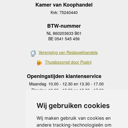
Kamer van Koophandel
Kvk: 75240440
BTW-nummer
NL 860203633 B01
BE 0541 545 456
Vereniging van Reisboekhandels
Thuisbezorgd door Postnl
Openingstijden klantenservice
Maandag
10.00 - 12.30 en 13.30 - 17.00
Dinsdag
10.00 - 12.30 en 13.30 - 17.00
Woensdag
10.00 - 12.30 en 13.30 - 17.00
Donderdag
10.00 - 12.30 en 13.30 - 17.00
Wij gebruiken cookies
Vrijdag
10.00 - 12.30 en 13.30 - 17.00
Zaterdag
gesloten
Wij maken gebruik van cookies en
Zondag
gesloten
andere tracking-technologieën om