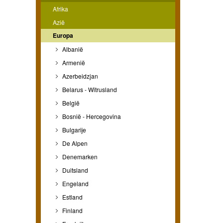
Afrika
Azië
Europa
Albanië
Armenië
Azerbeidzjan
Belarus - Witrusland
België
Bosnië - Hercegovina
Bulgarije
De Alpen
Denemarken
Duitsland
Engeland
Estland
Finland