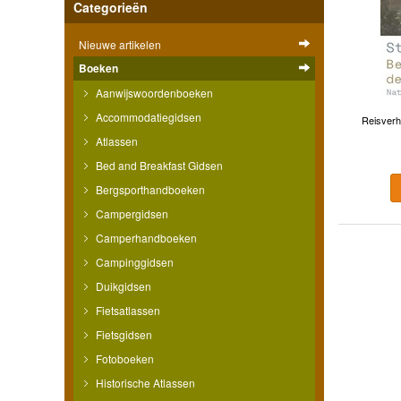
Categorieën
Nieuwe artikelen
Boeken
Aanwijswoordenboeken
Accommodatiegidsen
Reisverha
Atlassen
Bed and Breakfast Gidsen
Bergsporthandboeken
Campergidsen
Camperhandboeken
Campinggidsen
Duikgidsen
Fietsatlassen
Fietsgidsen
Fotoboeken
Historische Atlassen