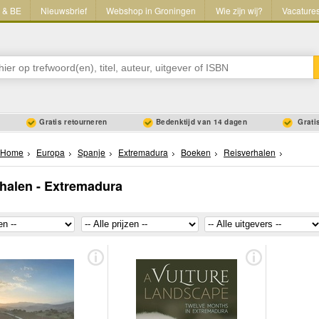
L & BE
Nieuwsbrief
Webshop in Groningen
Wie zijn wij?
Vacature
Gratis retourneren
Bedenktijd van 14 dagen
Gratis
Home
Europa
Spanje
Extremadura
Boeken
Reisverhalen
halen - Extremadura