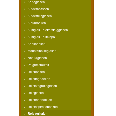
Kanogidsen
Kinderatlassen
Kinderreisgidsen
Kleurboeken
Klimgids - Klettersteiggidsen
Klimgids - Klimtopo
Kookboeken
Mountainbikegidsen
Natuurgidsen
Pelgrimsroutes
Reisboeken
Reisdagboeken
Reisfotografiegidsen
Reisgidsen
Reishandboeken
Reisinspiratieboeken
Reisverhalen