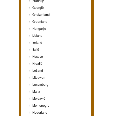
Frankrijk
Georgië
Griekenland
Groenland
Hongarije
IJsland
Ierland
Italië
Kosovo
Kroatië
Letland
Litouwen
Luxemburg
Malta
Moldavië
Montenegro
Nederland