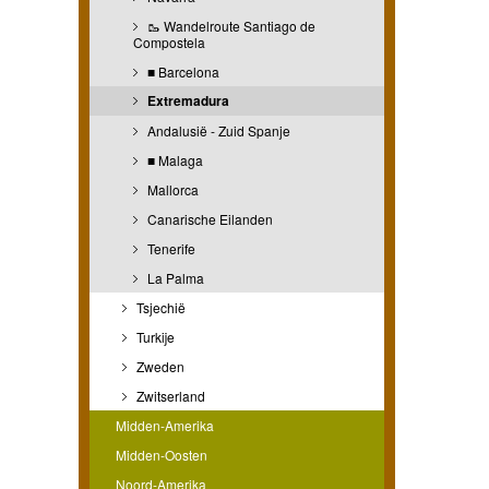
🥾 Wandelroute Santiago de
Compostela
■ Barcelona
Extremadura
Andalusië - Zuid Spanje
■ Malaga
Mallorca
Canarische Eilanden
Tenerife
La Palma
Tsjechië
Turkije
Zweden
Zwitserland
Midden-Amerika
Midden-Oosten
Noord-Amerika