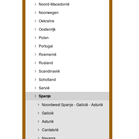
Noord-Macedonië
Noorwegen
Oekraïne
Oostenrijk
Polen
Portugal
Roemenië
Rusland
Scandinavië
Schotland
Servië
Spanje
Noordwest Spanje - Galicië - Asturië
Galicië
Asturië
Cantabrië
Navarra