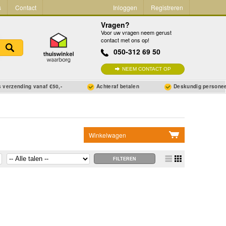
s
Contact
Inloggen
Registreren
Vragen?
Voor uw vragen neem gerust
contact met ons op!
050-312 69 50
NEEM CONTACT OP
 verzending vanaf €50,-
Achteraf betalen
Deskundig persone
Winkelwagen
Geen items in winkelwagen
Ga naar winkelwagen