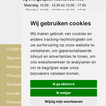
Maandag
10.00 - 12.30 en 13.30 - 17.00
Dinsdag
10.00 - 12.30 en 13.30 - 17.00
Woensdag
10.00 - 12.30 en 13.30 - 17.00
Donderdag
10.00 - 12.30 en 13.30 - 17.00
Wij gebruiken cookies
Vrijdag
10.00 - 12.30 en 13.30 - 17.00
Zaterdag
gesloten
Wij maken gebruik van cookies en
Zondag
gesloten
andere tracking-technologieën om
uw surfervaring op onze website te
© 2026 de Zwerver
verbeteren, om gepersonaliseerde
inhoud en advertenties te tonen, om
Algemene Voorwaarden
ons websiteverkeer te analyseren en
Kortingscode
om te begrijpen waar onze
bezoekers vandaan komen.
Privacyverklaring
Reviewbeleid
Ik ga akkoord
Cookies
Ik weiger
Partnerprogramma
Wijzig mijn voorkeuren