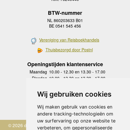
BTW-nummer
NL 860203633 B01
BE 0541 545 456
Vereniging van Reisboekhandels
Thuisbezorgd door Postnl
Openingstijden klantenservice
Maandag
10.00 - 12.30 en 13.30 - 17.00
Dinsdag
10.00 - 12.30 en 13.30 - 17.00
Woensdag
10.00 - 12.30 en 13.30 - 17.00
Donderdag
10.00 - 12.30 en 13.30 - 17.00
Wij gebruiken cookies
Vrijdag
10.00 - 12.30 en 13.30 - 17.00
Zaterdag
gesloten
Wij maken gebruik van cookies en
Zondag
gesloten
andere tracking-technologieën om
uw surfervaring op onze website te
© 2026 de Zwerver
verbeteren, om gepersonaliseerde