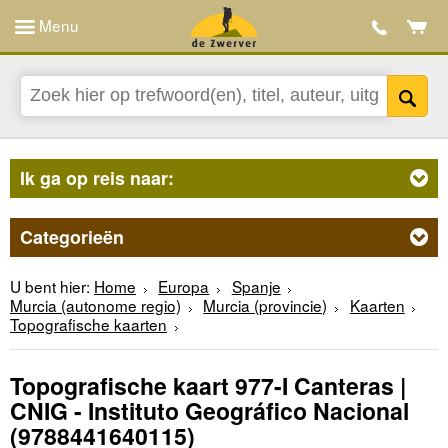
Menu
Ik ga op reis naar:
Categorieën
U bent hier:
Home
Europa
Spanje
Murcia (autonome regio)
Murcia (provincie)
Kaarten
Topografische kaarten
Topografische kaart 977-I Canteras |
CNIG - Instituto Geográfico Nacional
(9788441640115)