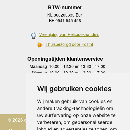
BTW-nummer
NL 860203633 B01
BE 0541 545 456
Vereniging van Reisboekhandels
Thuisbezorgd door Postnl
Openingstijden klantenservice
Maandag
10.00 - 12.30 en 13.30 - 17.00
Dinsdag
10.00 - 12.30 en 13.30 - 17.00
Woensdag
10.00 - 12.30 en 13.30 - 17.00
Donderdag
10.00 - 12.30 en 13.30 - 17.00
Wij gebruiken cookies
Vrijdag
10.00 - 12.30 en 13.30 - 17.00
Zaterdag
gesloten
Wij maken gebruik van cookies en
Zondag
gesloten
andere tracking-technologieën om
uw surfervaring op onze website te
© 2026 de Zwerver
verbeteren, om gepersonaliseerde
inhoud en advertenties te tonen, om