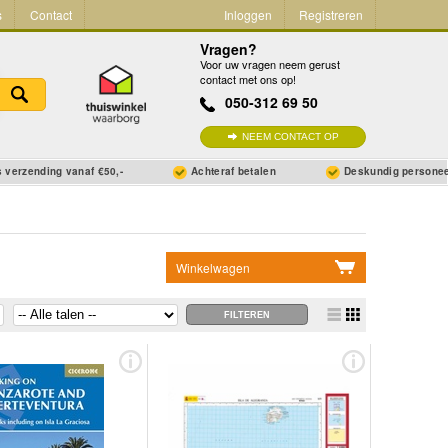
s
Contact
Inloggen
Registreren
Vragen?
Voor uw vragen neem gerust
contact met ons op!
050-312 69 50
NEEM CONTACT OP
 verzending vanaf €50,-
Achteraf betalen
Deskundig persone
Winkelwagen
Geen items in winkelwagen
Ga naar winkelwagen