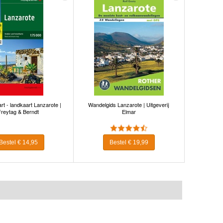
t - landkaart Lanzarote |
Wandelgids Lanzarote | Uitgeverij
Freytag & Berndt
Elmar
Bestel € 14,95
Bestel € 19,99