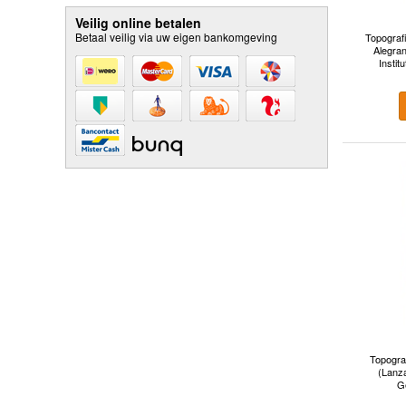
Veilig online betalen
Betaal veilig via uw eigen bankomgeving
Topografi
Alegran
Instit
Topogra
(Lanza
G