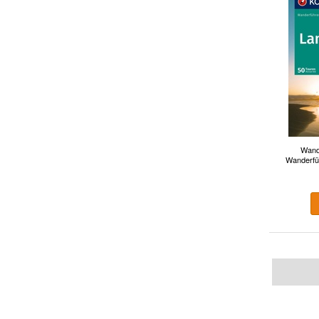
Wand
Wanderfü