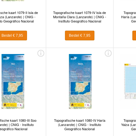
sche kaart 1079-II Isla de
Topografische kaart 1079-IV Isla de
Topogra
za (Lanzarote) | CNIG -
Montaña Clara (Lanzarote) | CNIG -
Haría (Lan
uto Geográfico Nacional
Instituto Geográfico Nacional
Geo
Bestel € 7,95
Bestel € 7,95
fische kaart 1080-III Soo
Topografische kaart 1080-IV Haría
Topogra
rote) | CNIG - Instituto
(Lanzarote) | CNIG - Instituto
Yaiza (Lan
eográfico Nacional
Geográfico Nacional
Geo