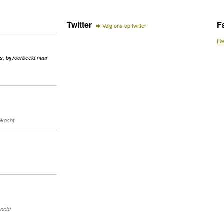
Twitter
F
Volg ons op twitter
Re
s, bijvoorbeeld naar
gekocht
kocht