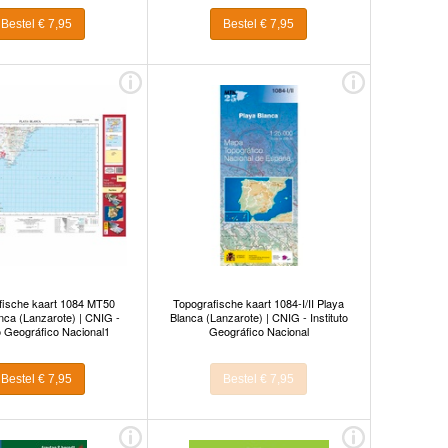
Bestel € 7,95
Bestel € 7,95
fische kaart 1084 MT50
Topografische kaart 1084-I/II Playa
nca (Lanzarote) | CNIG -
Blanca (Lanzarote) | CNIG - Instituto
to Geográfico Nacional1
Geográfico Nacional
Bestel € 7,95
Bestel € 7,95