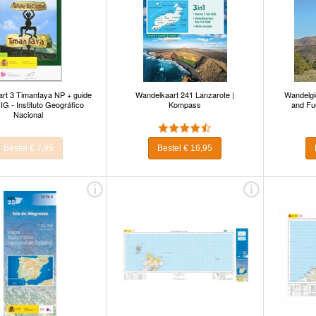
rt 3 Timanfaya NP + guide
Wandelkaart 241 Lanzarote |
Wandelgi
IG - Instituto Geográfico
Kompass
and Fu
Nacional
Bestel € 7,95
Bestel € 16,95