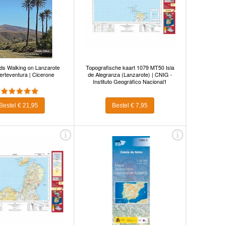
ds Walking on Lanzarote
Topografische kaart 1079 MT50 Isla
erteventura | Cicerone
de Alegranza (Lanzarote) | CNIG -
Instituto Geográfico Nacional1
Bestel € 21,95
Bestel € 7,95