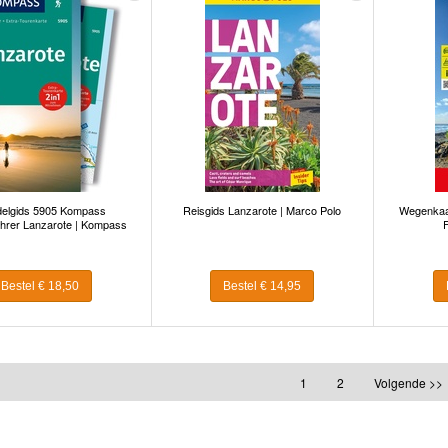
elgids 5905 Kompass
Reisgids Lanzarote | Marco Polo
Wegenkaar
hrer Lanzarote | Kompass
Bestel € 18,50
Bestel € 14,95
1
2
Volgende >>