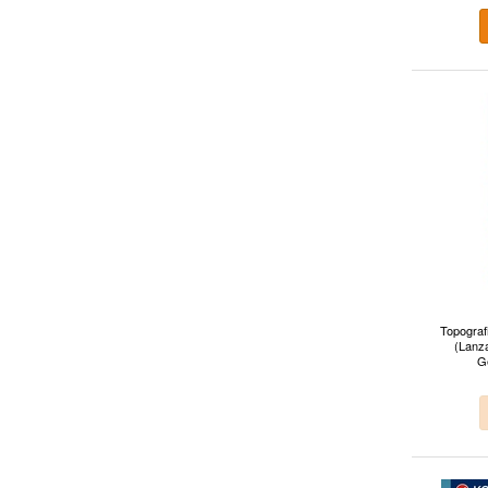
Topograf
(Lanza
G