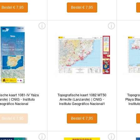
Bestel € 7,95
Bestel € 7,95
ische kaart 1081-IV Yaiza
Topografische kaart 1082 MT50
Topogra
rote) | CNIG - Instituto
Arrecife (Lanzarote) | CNIG -
Playa Bla
eográfico Nacional
Instituto Geográfico Nacional1
Institu
Bestel € 7,95
Bestel € 7,95