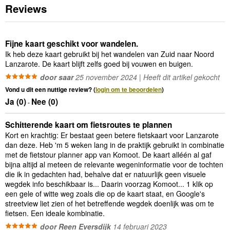
Reviews
Fijne kaart geschikt voor wandelen.
Ik heb deze kaart gebruikt bij het wandelen van Zuid naar Noord
Lanzarote. De kaart blijft zelfs goed bij vouwen en buigen.
door saar
25 november 2024 | Heeft dit artikel gekocht
Vond u dit een nuttige review? (
login om te beoordelen
)
Ja (
0
)
Nee (
0
)
-
Schitterende kaart om fietsroutes te plannen
Kort en krachtig: Er bestaat geen betere fietskaart voor Lanzarote
dan deze. Heb 'm 5 weken lang in de praktijk gebruikt in combinatie
met de fietstour planner app van Komoot. De kaart alléén al gaf
bijna altijd al meteen de relevante wegeninformatie voor de tochten
die ik in gedachten had, behalve dat er natuurlijk geen visuele
wegdek info beschikbaar is... Daarin voorzag Komoot... 1 klik op
een gele of witte weg zoals die op de kaart staat, en Google's
streetview liet zien of het betreffende wegdek doenlijk was om te
fietsen. Een ideale kombinatie.
door Reen Eversdijk
14 februari 2023