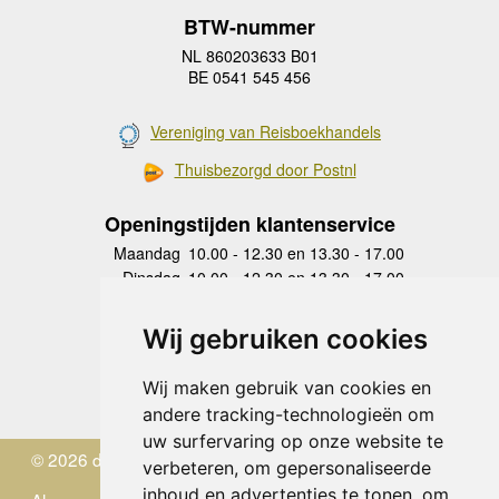
BTW-nummer
NL 860203633 B01
BE 0541 545 456
Vereniging van Reisboekhandels
Thuisbezorgd door Postnl
Openingstijden klantenservice
Maandag
10.00 - 12.30 en 13.30 - 17.00
Dinsdag
10.00 - 12.30 en 13.30 - 17.00
Woensdag
10.00 - 12.30 en 13.30 - 17.00
Donderdag
10.00 - 12.30 en 13.30 - 17.00
Wij gebruiken cookies
Vrijdag
10.00 - 12.30 en 13.30 - 17.00
Zaterdag
gesloten
Wij maken gebruik van cookies en
Zondag
gesloten
andere tracking-technologieën om
uw surfervaring op onze website te
© 2026 de Zwerver
verbeteren, om gepersonaliseerde
inhoud en advertenties te tonen, om