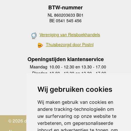
BTW-nummer
NL 860203633 B01
BE 0541 545 456
Vereniging van Reisboekhandels
Thuisbezorgd door Postnl
Openingstijden klantenservice
Maandag
10.00 - 12.30 en 13.30 - 17.00
Dinsdag
10.00 - 12.30 en 13.30 - 17.00
Woensdag
10.00 - 12.30 en 13.30 - 17.00
Donderdag
10.00 - 12.30 en 13.30 - 17.00
Wij gebruiken cookies
Vrijdag
10.00 - 12.30 en 13.30 - 17.00
Zaterdag
gesloten
Wij maken gebruik van cookies en
Zondag
gesloten
andere tracking-technologieën om
uw surfervaring op onze website te
© 2026 de Zwerver
verbeteren, om gepersonaliseerde
inhoud en advertenties te tonen, om