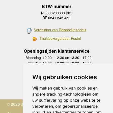
BTW-nummer
NL 860203633 B01
BE 0541 545 456
Vereniging van Reisboekhandels
Thuisbezorgd door Postnl
Openingstijden klantenservice
Maandag
10.00 - 12.30 en 13.30 - 17.00
Dinsdag
10.00 - 12.30 en 13.30 - 17.00
Woensdag
10.00 - 12.30 en 13.30 - 17.00
Donderdag
10.00 - 12.30 en 13.30 - 17.00
Wij gebruiken cookies
Vrijdag
10.00 - 12.30 en 13.30 - 17.00
Zaterdag
gesloten
Wij maken gebruik van cookies en
Zondag
gesloten
andere tracking-technologieën om
uw surfervaring op onze website te
© 2026 de Zwerver
verbeteren, om gepersonaliseerde
inhoud en advertenties te tonen, om