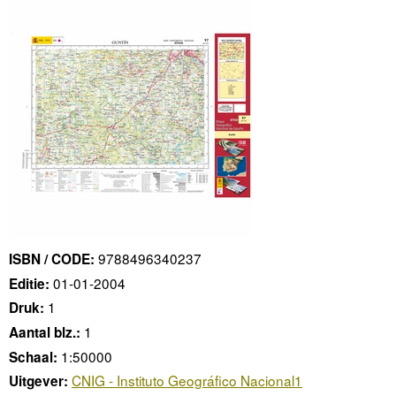
9788496340237
ISBN / CODE:
01-01-2004
Editie:
1
Druk:
1
Aantal blz.:
1:50000
Schaal:
CNIG - Instituto Geográfico Nacional1
Uitgever: