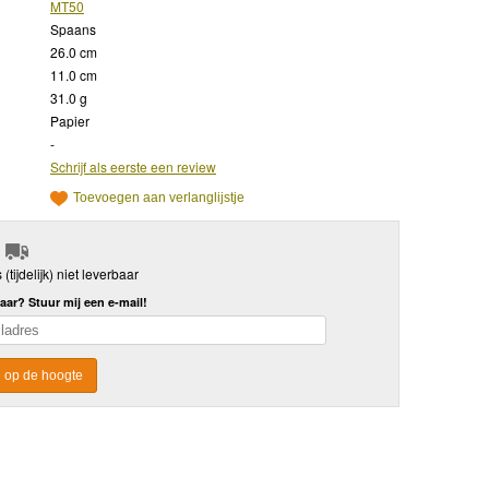
MT50
Spaans
26.0 cm
11.0 cm
31.0 g
Papier
-
Schrijf als eerste een review
Toevoegen aan verlanglijstje
s (tijdelijk) niet leverbaar
aar? Stuur mij een e-mail!
 op de hoogte