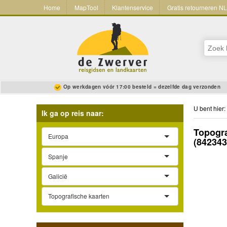
Home
MapTool
Klantenservice
Gratis retourneren N
Op werkdagen vóór 17:00 besteld = dezelfde dag verzonden
U bent hier:
Ik ga op reis naar:
Topogra
Europa
(84234
Spanje
Galicië
Topografische kaarten