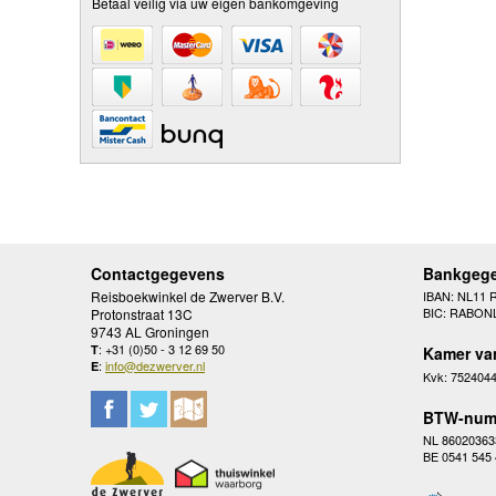
Betaal veilig via uw eigen bankomgeving
Contactgegevens
Bankgeg
Reisboekwinkel de Zwerver B.V.
IBAN: NL11 
BIC: RABON
Protonstraat 13C
9743 AL Groningen
: +31 (0)50 - 3 12 69 50
T
Kamer va
:
info@dezwerver.nl
E
Kvk: 752404
BTW-num
NL 86020363
BE 0541 545