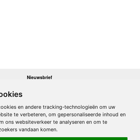
Nieuwsbrief
.30 - 17.00
Op de hoogte blijven van nieuwe reisgidsen,
travelgadgets en kaarten? Geef u op voor onze
.30 - 17.00
ookies
nieuwsbrief. U ontvangt de nieuwsbrief 1x per maand.
.30 - 17.00
.30 - 17.00
Bekijk hier onze laatste nieuwsbrief:
.30 - 17.00
cookies en andere tracking-technologieën om uw
Onze laatste Nieuwsbrief
bsite te verbeteren, om gepersonaliseerde inhoud en
om ons websiteverkeer te analyseren en om te
Inschrijven
zoekers vandaan komen.