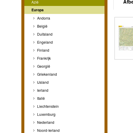
Afb
Azië
Europa
Andorra
België
Duitsland
Engeland
Finland
Frankrijk
Georgië
Griekenland
IJsland
Ierland
Italië
Liechtenstein
Luxemburg
Nederland
Noord-Ierland