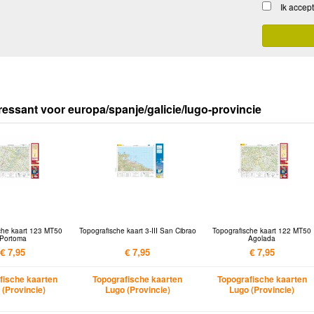
Ik accep
ressant voor europa/spanje/galicie/lugo-provincie
che kaart 123 MT50
Topografische kaart 3-III San Cibrao
Topografische kaart 122 MT50
Portoma
Agolada
€ 7,95
€ 7,95
€ 7,95
fische kaarten
Topografische kaarten
Topografische kaarten
 (Provincie)
Lugo (Provincie)
Lugo (Provincie)