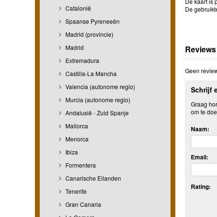
De kaart is 
Catalonië
De gebruikt
Spaanse Pyreneeën
Madrid (provincie)
Madrid
Reviews
Extremadura
Geen review
Castilla-La Mancha
Valencia (autonome regio)
Schrijf 
Murcia (autonome regio)
Graag hore
om te doe
Andalusië - Zuid Spanje
Mallorca
Naam:
Menorca
Ibiza
Email:
Formentera
Canarische Eilanden
Rating:
Tenerife
Gran Canaria