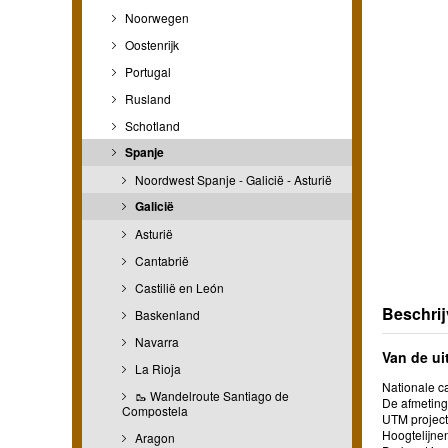
Noorwegen
Oostenrijk
Portugal
Rusland
Schotland
Spanje
Noordwest Spanje - Galicië - Asturië
Galicië
Asturië
Cantabrië
Castilië en León
Beschrij
Baskenland
Navarra
Van de ui
La Rioja
Nationale ca
🥾 Wandelroute Santiago de
De afmetinge
Compostela
UTM project
Hoogtelijne
Aragon