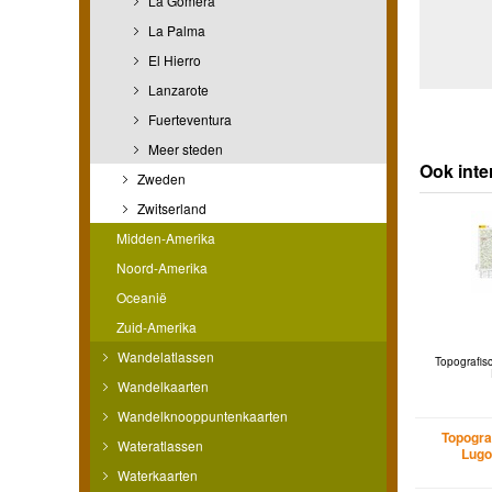
La Gomera
La Palma
El Hierro
Lanzarote
Fuerteventura
Meer steden
Ook inte
Zweden
Zwitserland
Midden-Amerika
Noord-Amerika
Oceanië
Zuid-Amerika
Wandelatlassen
Topografis
Wandelkaarten
Wandelknooppuntenkaarten
Topogra
Wateratlassen
Lugo
Waterkaarten