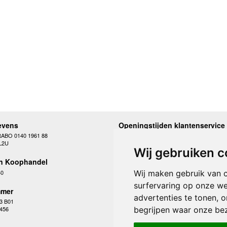
evens
Openingstijden klantenservice
RABO 0140 1961 88
Maandag
10.00 - 12.30 en 13
L2U
Dinsdag
10.00 - 12.30 en 13
Wij gebruiken c
Woensdag
10.00 - 12.30 en 13
n Koophandel
Donderdag
10.00 - 12.30 en 13
Vrijdag
10.00 - 12.30 en 13
40
Wij maken gebruik van 
Zaterdag
gesloten
surfervaring op onze we
Zondag
gesloten
mer
advertenties te tonen, 
3 B01
begrijpen waar onze be
 456