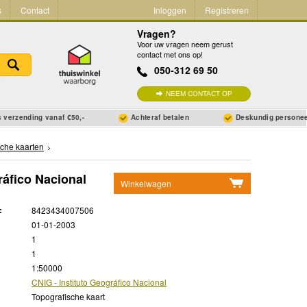
s
Contact
Inloggen
Registreren
Vragen?
Voor uw vragen neem gerust
contact met ons op!
050-312 69 50
NEEM CONTACT OP
 verzending vanaf €50,-
Achteraf betalen
Deskundig persone
sche kaarten
ráfico Nacional
Winkelwagen
Geen items in winkelwagen
:
8423434007506
Ga naar winkelwagen
01-01-2003
1
1
1:50000
CNIG - Instituto Geográfico Nacional
Topografische kaart