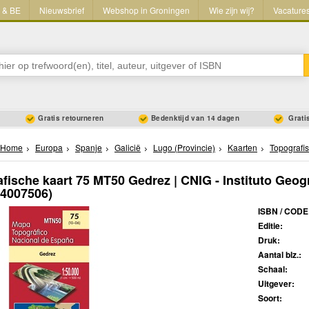
L & BE
Nieuwsbrief
Webshop in Groningen
Wie zijn wij?
Vacature
Gratis retourneren
Bedenktijd van 14 dagen
Gratis
Home
Europa
Spanje
Galicië
Lugo (Provincie)
Kaarten
Topografi
fische kaart 75 MT50 Gedrez | CNIG - Instituto Geog
34007506)
ISBN / CODE
Editie:
Druk:
Aantal blz.:
Schaal:
Uitgever:
Soort: