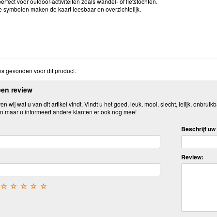
perfect voor outdoor-activiteiten zoals wandel- of fietstochten.
e symbolen maken de kaart leesbaar en overzichtelijk.
s gevonden voor dit product.
een review
n wij wat u van dit artikel vindt. Vindt u het goed, leuk, mooi, slecht, lelijk, onbruikb
n maar u informeert andere klanten er ook nog mee!
Beschrijf uw 
Review:
☆
☆
☆
☆
☆