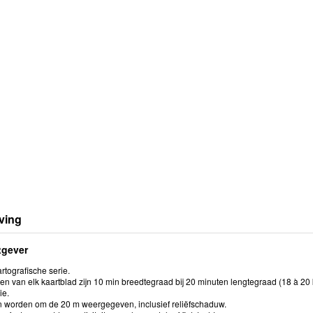
ving
tgever
rtografische serie.
n van elk kaartblad zijn 10 min breedtegraad bij 20 minuten lengtegraad (18 à 20 
ie.
n worden om de 20 m weergegeven, inclusief reliëfschaduw.