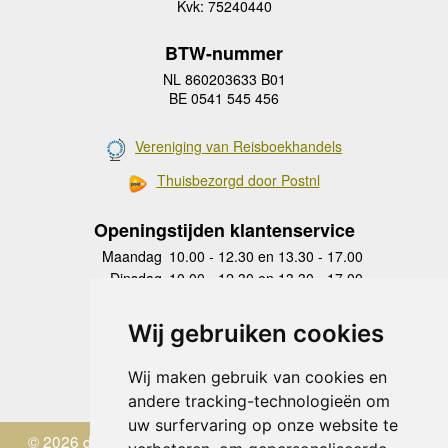
Kvk: 75240440
BTW-nummer
NL 860203633 B01
BE 0541 545 456
Vereniging van Reisboekhandels
Thuisbezorgd door Postnl
Openingstijden klantenservice
Maandag
10.00 - 12.30 en 13.30 - 17.00
Dinsdag
10.00 - 12.30 en 13.30 - 17.00
Woensdag
10.00 - 12.30 en 13.30 - 17.00
Donderdag
10.00 - 12.30 en 13.30 - 17.00
Wij gebruiken cookies
Vrijdag
10.00 - 12.30 en 13.30 - 17.00
Zaterdag
gesloten
Wij maken gebruik van cookies en
Zondag
gesloten
andere tracking-technologieën om
uw surfervaring op onze website te
© 2026 de Zwerver