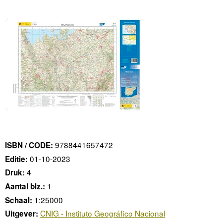
9788441657472
ISBN / CODE:
01-10-2023
Editie:
4
Druk:
1
Aantal blz.:
1:25000
Schaal:
CNIG - Instituto Geográfico Nacional
Uitgever: