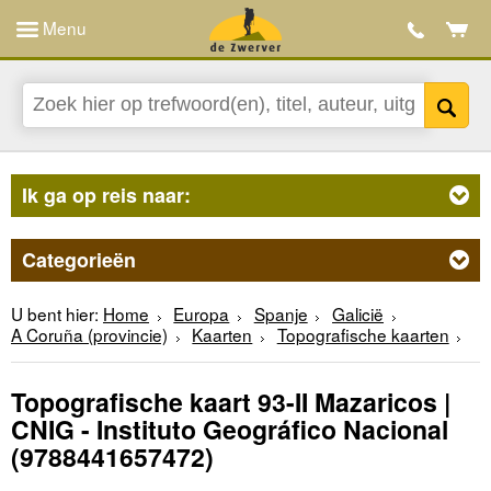
Menu
Ik ga op reis naar:
Categorieën
U bent hier:
Home
Europa
Spanje
Galicië
A Coruña (provincie)
Kaarten
Topografische kaarten
Topografische kaart 93-II Mazaricos |
CNIG - Instituto Geográfico Nacional
(9788441657472)