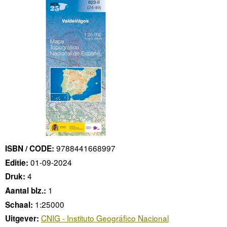
9788441668997
ISBN / CODE:
01-09-2024
Editie:
4
Druk:
1
Aantal blz.:
1:25000
Schaal:
CNIG - Instituto Geográfico Nacional
Uitgever: