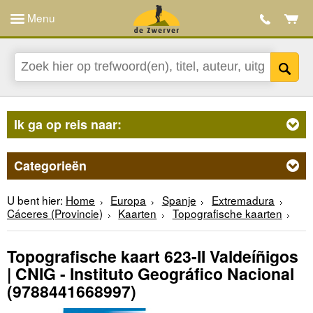
Menu
Ik ga op reis naar:
Categorieën
U bent hier:
Home
Europa
Spanje
Extremadura
Cáceres (Provincie)
Kaarten
Topografische kaarten
Topografische kaart 623-II Valdeíñigos
| CNIG - Instituto Geográfico Nacional
(9788441668997)