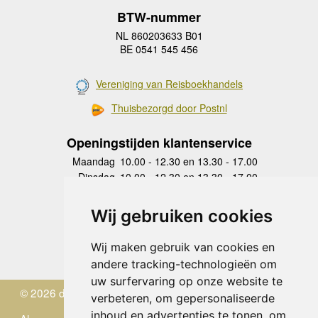
BTW-nummer
NL 860203633 B01
BE 0541 545 456
Vereniging van Reisboekhandels
Thuisbezorgd door Postnl
Openingstijden klantenservice
Maandag
10.00 - 12.30 en 13.30 - 17.00
Dinsdag
10.00 - 12.30 en 13.30 - 17.00
Woensdag
10.00 - 12.30 en 13.30 - 17.00
Donderdag
10.00 - 12.30 en 13.30 - 17.00
Wij gebruiken cookies
Vrijdag
10.00 - 12.30 en 13.30 - 17.00
Zaterdag
gesloten
Wij maken gebruik van cookies en
Zondag
gesloten
andere tracking-technologieën om
uw surfervaring op onze website te
© 2026 de Zwerver
verbeteren, om gepersonaliseerde
inhoud en advertenties te tonen, om